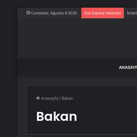
İstan
Cumartesi, Ağustos 8 2026
Son Dakika Haberleri
ANASAY
Anasayfa
/
Bakan
Bakan