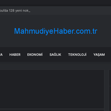
bul’da 128 yeni noktaya daha EDS geliyor
FA
HABER
EKONOMI
SAĞLIK
TEKNOLOJI
YAŞAM