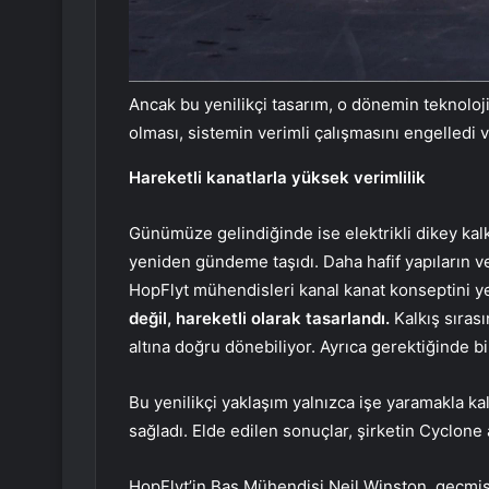
Ancak bu yenilikçi tasarım, o dönemin teknoloji
olması, sistemin verimli çalışmasını engelledi v
Hareketli kanatlarla yüksek verimlilik
Günümüze gelindiğinde ise elektrikli dikey kalkı
yeniden gündeme taşıdı. Daha hafif yapıların ve 
HopFlyt mühendisleri kanal kanat konseptini ye
değil, hareketli olarak tasarlandı.
Kalkış sıras
altına doğru dönebiliyor. Ayrıca gerektiğinde bi
Bu yenilikçi yaklaşım yalnızca işe yaramakla k
sağladı. Elde edilen sonuçlar, şirketin Cyclone
HopFlyt’in Baş Mühendisi Neil Winston, geçmiş