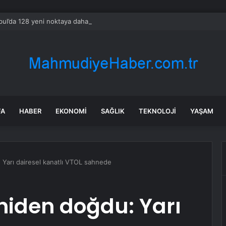
bul’da 128 yeni noktaya daha EDS geliyor
FA
HABER
EKONOMI
SAĞLIK
TEKNOLOJI
YAŞAM
u: Yarı dairesel kanatlı VTOL sahnede
yeniden doğdu: Yarı