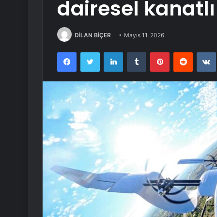
dairesel kanatl
DİLAN BİÇER
Mayıs 11, 2026
Facebook
Twitter
LinkedIn
Tumblr
Pinterest
Reddit