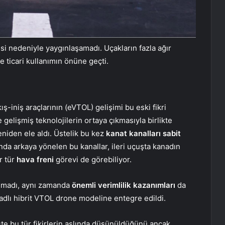
si nedeniyle yaygınlaşamadı. Uçakların fazla ağır
e ticari kullanımın önüne geçti.
ş-iniş araçlarının (eVTOL) gelişimi bu eski fikri
gelişmiş teknolojilerin ortaya çıkmasıyla birlikte
niden ele aldı. Üstelik bu kez
kanat kanalları sabit
ında arkaya yönelen bu kanallar, ileri uçuşta kanadın
r tür
hava freni
görevi de görebiliyor.
almadı, aynı zamanda
önemli verimlilik kazanımları
da
 adlı hibrit VTOL drone modeline entegre edildi.
te bu tür fikirlerin aslında düşünüldüğünü ancak