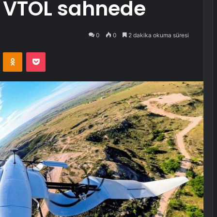
ı VTOL sahnede
0
0
2 dakika okuma süresi
VKontakte
Odnoklassniki
Pocket