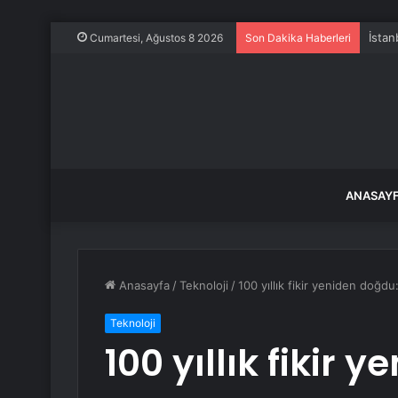
İstan
Cumartesi, Ağustos 8 2026
Son Dakika Haberleri
ANASAY
Anasayfa
/
Teknoloji
/
100 yıllık fikir yeniden doğd
Teknoloji
100 yıllık fikir 