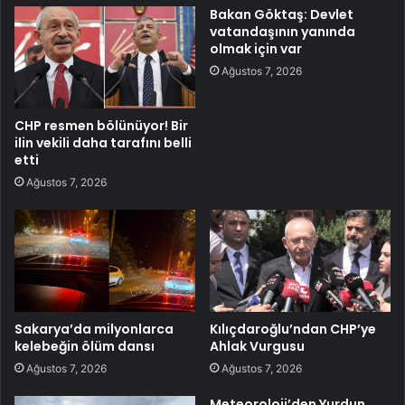
Bakan Göktaş: Devlet
vatandaşının yanında
olmak için var
Ağustos 7, 2026
CHP resmen bölünüyor! Bir
ilin vekili daha tarafını belli
etti
Ağustos 7, 2026
Sakarya’da milyonlarca
Kılıçdaroğlu’ndan CHP’ye
kelebeğin ölüm dansı
Ahlak Vurgusu
Ağustos 7, 2026
Ağustos 7, 2026
Meteoroloji’den Yurdun