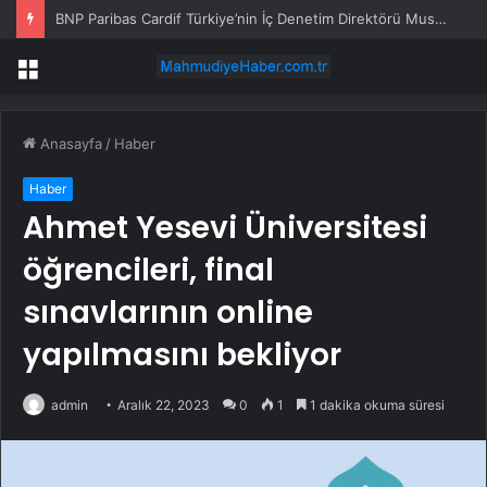
BNP Paribas Cardif Türkiye’nin İç Denetim Direktörü Mustafa Güneş oldu
Menü
Anasayfa
/
Haber
Haber
Ahmet Yesevi Üniversitesi
öğrencileri, final
sınavlarının online
yapılmasını bekliyor
admin
Aralık 22, 2023
0
1
1 dakika okuma süresi