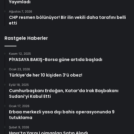
Yayımladı
Ağustos 7, 2026
CHP resmen bölünüyor! Bir ilin vekili daha tarafını belli
etti
Rastgele Haberler
Kasım 12, 2025
PİYASAYA BAKIŞ-Borsa güne artıda başladı
Ocak 23, 2026
Türkiye’de her 10 kişiden 3’ü obez!
Eylül 18, 2025
Cumhurbaşkanı Erdoğan, Katar’da Irak Başbakanı
Sudani’yi Kabul Etti
Ocak 17, 2026
Erbaa merkezli yasa dışı bahis operasyonunda 9
tutuklama
Şubat 9, 2026
Hınıs’ta Yargı Lojmanları Satın Alındı