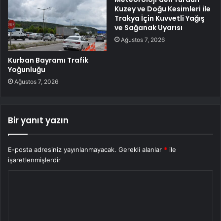
Kuzey ve Doğu Kesimleri ile
Trakya İçin Kuvvetli Yağış
ve Sağanak Uyarısı
Ağustos 7, 2026
Kurban Bayramı Trafik
Yoğunluğu
Ağustos 7, 2026
Bir yanıt yazın
E-posta adresiniz yayınlanmayacak.
Gerekli alanlar
*
ile
işaretlenmişlerdir
Y
o
r