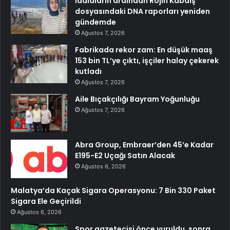
İddiaların ardından Rojin Kabaiş
dosyasındaki DNA raporları yeniden
gündemde
Ağustos 7, 2026
Fabrikada rekor zam: En düşük maaş
153 bin TL’ye çıktı, işçiler halay çekerek
kutladı
Ağustos 7, 2026
Aile Bıçakçılığı Bayram Yoğunluğu
Ağustos 7, 2026
Abra Group, Embraer’den 45’e Kadar
E195-E2 Uçağı Satın Alacak
Ağustos 6, 2026
Malatya’da Kaçak Sigara Operasyonu: 7 Bin 330 Paket
Sigara Ele Geçirildi
Ağustos 6, 2026
Spor gazetecisi önce vuruldu, sonra