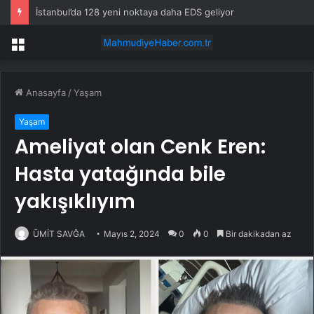
İstanbul’da 128 yeni noktaya daha EDS geliyor
Menü
Anasayfa
/
Yaşam
Yaşam
Ameliyat olan Cenk Eren:
Hasta yatağında bile
yakışıklıyım
ÜMİT SAVĞA
Mayıs 2, 2024
0
0
Bir dakikadan az