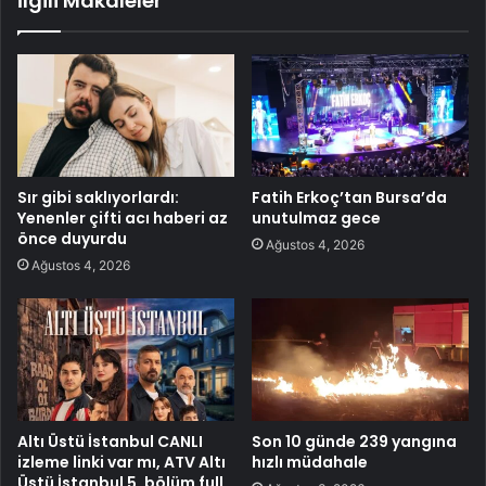
İlgili Makaleler
Sır gibi saklıyorlardı:
Fatih Erkoç’tan Bursa’da
Yenenler çifti acı haberi az
unutulmaz gece
önce duyurdu
Ağustos 4, 2026
Ağustos 4, 2026
Altı Üstü İstanbul CANLI
Son 10 günde 239 yangına
izleme linki var mı, ATV Altı
hızlı müdahale
Üstü İstanbul 5. bölüm full