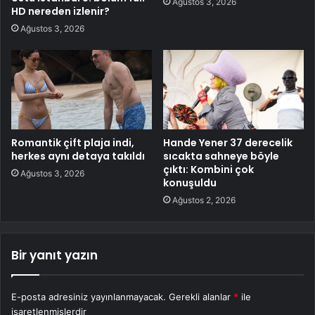
Ağustos 3, 2026
HD nereden izlenir?
Ağustos 3, 2026
Romantik çift plaja indi,
Hande Yener 37 derecelik
herkes aynı detaya takıldı
sıcakta sahneye böyle
çıktı: Kombini çok
Ağustos 3, 2026
konuşuldu
Ağustos 2, 2026
Bir yanıt yazın
E-posta adresiniz yayınlanmayacak.
Gerekli alanlar
*
ile
işaretlenmişlerdir