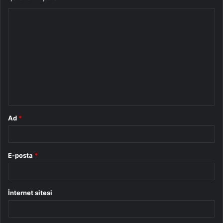
Y
o
r
u
m
*
Ad
*
E-posta
*
İnternet sitesi