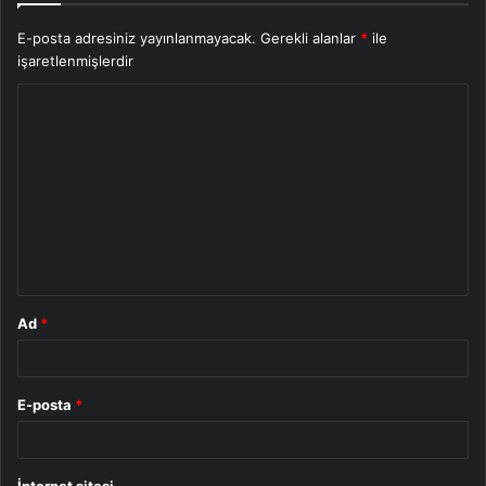
E-posta adresiniz yayınlanmayacak.
Gerekli alanlar
*
ile
işaretlenmişlerdir
Y
o
r
u
m
*
Ad
*
E-posta
*