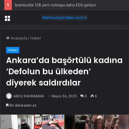
İstanbul’da 128 yeni noktaya daha EDS geliyor
Menü
Anasayfa
/
Haber
Haber
Ankara’da başörtülü kadına
‘Defolun bu ülkeden’
diyerek saldırdılar
ARZU KAHRAMAN
Mayıs 24, 2023
0
6
Bir dakikadan az