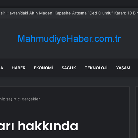
spor’da Yeni Yönetim İçin Çalışmalar Sürüyor
FA
HABER
EKONOMI
SAĞLIK
TEKNOLOJI
YAŞAM
iz şaşırtıcı gerçekler
rı hakkında