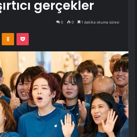
ırtıcı gerçekler
0
0
1 dakika okuma süresi
VKontakte
Odnoklassniki
Pocket