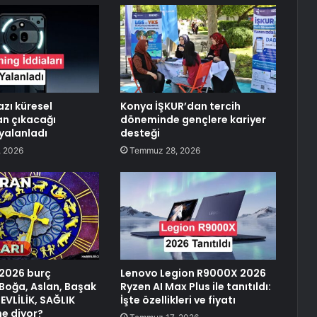
azı küresel
Konya İŞKUR’dan tercih
n çıkacağı
döneminde gençlere kariyer
 yalanladı
desteği
 2026
Temmuz 28, 2026
 2026 burç
Lenovo Legion R9000X 2026
 Boğa, Aslan, Başak
Ryzen AI Max Plus ile tanıtıldı:
EVLİLİK, SAĞLIK
İşte özellikleri ve fiyatı
ne diyor?