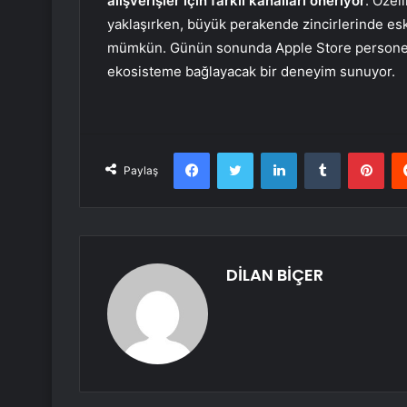
alışverişler için farklı kanalları öneriyor
. Özel
yaklaşırken, büyük perakende zincirlerinde esk
mümkün. Günün sonunda Apple Store personeli 
ekosisteme bağlayacak bir deneyim sunuyor.
Facebook
Twitter
LinkedIn
Tumblr
Pint
Paylaş
DİLAN BİÇER