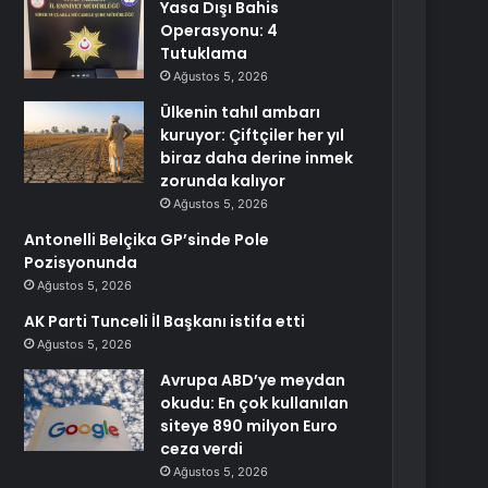
Yasa Dışı Bahis
Operasyonu: 4
Tutuklama
Ağustos 5, 2026
Ülkenin tahıl ambarı
kuruyor: Çiftçiler her yıl
biraz daha derine inmek
zorunda kalıyor
Ağustos 5, 2026
Antonelli Belçika GP’sinde Pole
Pozisyonunda
Ağustos 5, 2026
AK Parti Tunceli İl Başkanı istifa etti
Ağustos 5, 2026
Avrupa ABD’ye meydan
okudu: En çok kullanılan
siteye 890 milyon Euro
ceza verdi
Ağustos 5, 2026