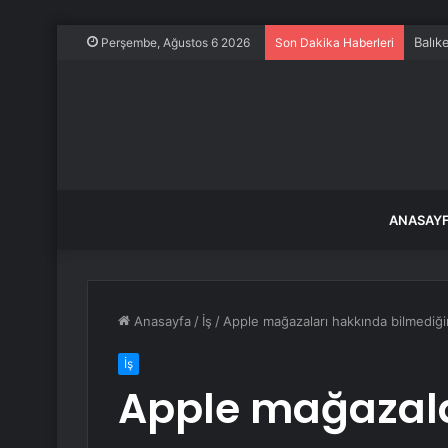
Sivas
Perşembe, Ağustos 6 2026
Son Dakika Haberleri
ANASAY
Anasayfa
/
İş
/
Apple mağazaları hakkında bilmediğin
İş
Apple mağazala