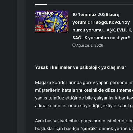
10 Temmuz 2026 burç
yorumları! Boğa, Kova, Yay
burcu yorumu… AŞK, EVLİLİK,
SAĞLIK yorumları ne diyor?
Ağustos 2, 2026
Yasaklı kelimeler ve psikolojik yaklaşımlar
Mağaza koridorlarında görev yapan personelin 
müşterilerin
hatalarını kesinlikle düzeltmeme
yanlış telaffuz ettiğinde bile çalışanlar kibar t
adına kelimeler onun söylediği şekliyle kabul g
Aynı hassasiyet cihaz parçalarının isimlendiril
boşluklar için basitçe “
çentik
” demek yerine uz