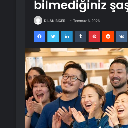
bilmediğiniz şaş
DİLAN BİÇER
Temmuz 6, 2026
Facebook
Twitter
LinkedIn
Tumblr
Pinterest
Reddit