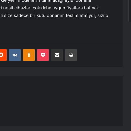
likle yeni modellerin tanıtılacağı eylül dönemi
i nesil cihazları çok daha uygun fiyatlara bulmak
size sadece bir kutu donanım teslim etmiyor, sizi o
erest
Reddit
VKontakte
Odnoklassniki
Pocket
E-Posta ile paylaş
Yazdır