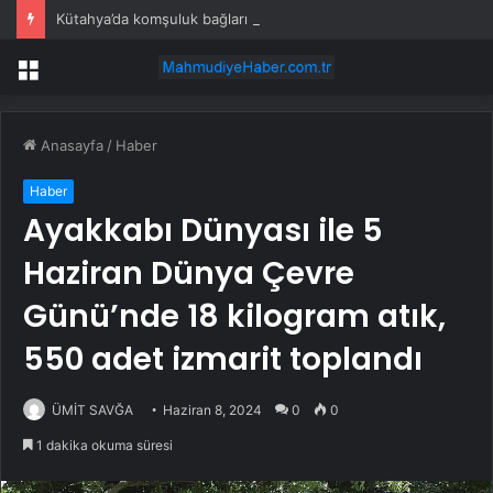
Kütahya’da komşuluk bağları güçleniyor
Menü
Anasayfa
/
Haber
Haber
Ayakkabı Dünyası ile 5
Haziran Dünya Çevre
Günü’nde 18 kilogram atık,
550 adet izmarit toplandı
ÜMİT SAVĞA
Haziran 8, 2024
0
0
1 dakika okuma süresi