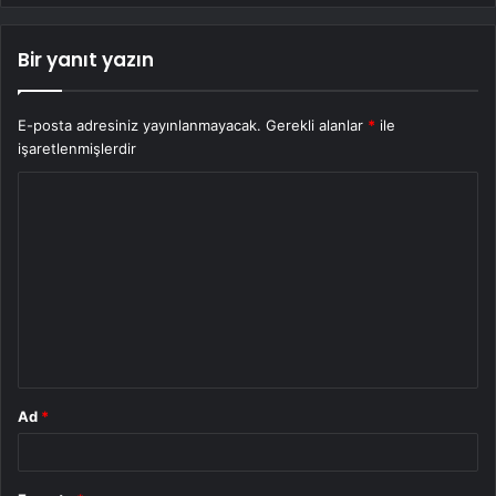
Bir yanıt yazın
E-posta adresiniz yayınlanmayacak.
Gerekli alanlar
*
ile
işaretlenmişlerdir
Y
o
r
u
m
*
Ad
*