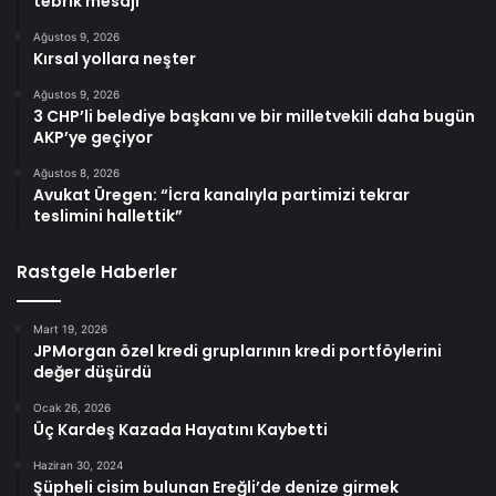
tebrik mesajı
Ağustos 9, 2026
Kırsal yollara neşter
Ağustos 9, 2026
3 CHP’li belediye başkanı ve bir milletvekili daha bugün
AKP’ye geçiyor
Ağustos 8, 2026
Avukat Üregen: “İcra kanalıyla partimizi tekrar
teslimini hallettik”
Rastgele Haberler
Mart 19, 2026
JPMorgan özel kredi gruplarının kredi portföylerini
değer düşürdü
Ocak 26, 2026
Üç Kardeş Kazada Hayatını Kaybetti
Haziran 30, 2024
Şüpheli cisim bulunan Ereğli’de denize girmek