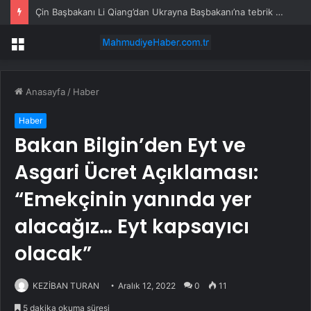
Çin Başbakanı Li Qiang’dan Ukrayna Başbakanı’na tebrik mesajı
Menü
Anasayfa
/
Haber
Haber
Bakan Bilgin’den Eyt ve
Asgari Ücret Açıklaması:
“Emekçinin yanında yer
alacağız… Eyt kapsayıcı
olacak”
KEZİBAN TURAN
Aralık 12, 2022
0
11
5 dakika okuma süresi