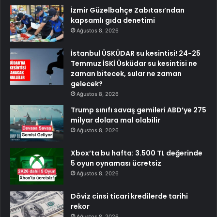
İzmir Güzelbahçe Zabıtası’ndan
kapsamlı gıda denetimi
Ağustos 8, 2026
İstanbul ÜSKÜDAR su kesintisi! 24-25
Temmuz İSKİ Üsküdar su kesintisi ne
zaman bitecek, sular ne zaman
gelecek?
Ağustos 8, 2026
Trump sınıfı savaş gemileri ABD’ye 275
milyar dolara mal olabilir
Ağustos 8, 2026
Xbox’ta bu hafta: 3.500 TL değerinde
5 oyun oynaması ücretsiz
Ağustos 8, 2026
Döviz cinsi ticari kredilerde tarihi
rekor
Ağustos 8, 2026