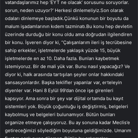
vatandaşlarımız hep ‘EYT ne olacak’ sorusunu soruyorlar.
sorun, neden uzuyor?’ Herkesi dinlemeliyiz.Son olarak
odaları dinlemeye başladık.Çünkü konunun bir boyutu da
malum işadamlarının kıdem tazminatı.Bu konu hep devletin
üzerinde durduğu bir konu oldu ama doğrudan ilgilendiren
bir konu. İşveren diyor ki, “Çalışanlarım ileri iş tecrübesine
sahip erkekler, işletmelerde yaklaşık yüzde 15, büyük
işletmelerde en az 10. Daha fazla. Bunları kaybetmek
istemiyoruz. Bir de mali yük var. Bunu nasıl yapacağız? Ve
diyor ki, halk arasında tartışılan şeyler onlar hakkındaki
sansasyonlardır. Başka teklifler yapanlar var, erteleyin
diyenler var. Hani 8 Eylül 99’dan önce işe girenleri
kapsıyor. Ama sonra bir şey var dijital ortamda bu kayıt
sistemleri yok. Büyük çoğunluğu iş değiştirmiş, belgeleri
kaybolmuş ve belgeleri bulunamıyor. Bütün bunları
organize etmeye çalışıyoruz. Bu ay sonuna kadar Meclis’e
getireceğimizi söylediğim boyutuna geldiğimizde. Umarım