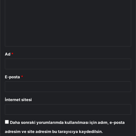
o
r
u
m
*
Ad
*
E-posta
*
İnternet sitesi
Daha sonraki yorumlarımda kullanılması için adım, e-posta
adresim ve site adresim bu tarayıcıya kaydedilsin.