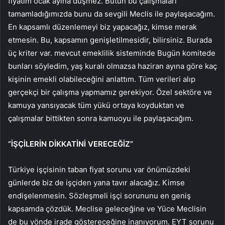
fiyatım ocak ayına düşmez. Bütün bu çalışmaları
tamamladığımızda bunu da sevgili Meclis ile paylaşacağım.
En kapsamlı düzenlemeyi biz yapacağız, kimse merak
etmesin. Bu, kapsamın genişletilmesidir, bilirsiniz. Burada
üç kriter var. mevcut emeklilik sisteminde Bugün komitede
bunları söyledim, yaş kuralı olmazsa haziran ayına göre kaç
kişinin emekli olabileceğini anlattım. Tüm verileri alıp
gerçekçi bir çalışma yapmamız gerekiyor. Özel sektöre ve
kamuya yansıyacak tüm yükü ortaya koyduktan ve
çalışmalar bittikten sonra kamuoyu ile paylaşacağım.
“İŞÇİLERİN DİKKATİNİ VERECEĞİZ”
Türkiye işçisinin taban fiyat sorunu var önümüzdeki
günlerde biz de işçiden yana tavır alacağız. Kimse
endişelenmesin. Sözleşmeli işçi sorununu en geniş
kapsamda çözdük. Meclise geleceğine ve Yüce Meclisin
de bu yönde irade göstereceğine inanıyorum. EYT sorunu