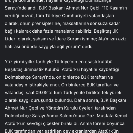
84. yıl dönümünde; hayatını kaybettiği Dolmabahçe
Sarayı’nda andı. BJK Başkanı Ahmet Nur Çebi, “10 Kasım’ın
verdiği hüznü, tüm Türkiye Cumhuriyeti vatandaşları
olarak, onun prensiplerine, maksatlarına sonsuza kadar
bağlı kalarak daha fazla manalandırabiliriz. Beşiktaş JK
Lideri olarak, şahsım ve İdare Suram ismine; Ata’mızın aziz
hatırası önünde saygıyla eğiliyorum” dedi.
Yüz yirmi yıllık tarihiyle Türkiye’nin en esaslı kulübü
Beşiktaş Jimnastik Kulübü, Atatürk’ü hayatını kaybettiği
Dolmabahçe Sarayı’nda, on binlerce BJK taraftarı ve
vatandaşın iştirakiyle andı. On binlerce BJK taraftarı ve
vatandaş, saat 09.05’te tüm Türkiye ile birlikte tek yürek
olarak saygı duruşunda bulundu. Daha sonra, BJK Başkanı
Ahmet Nur Çebi ve Yönetim Kurulu üyeleri tarafından
Dolmabahçe Sarayı Anma Salonu’nuna Gazi Mustafa Kemal
Atatürk’ün sevdiği çiçekler bırakıldı. Anma töreni boyunca,
BJK tarafından yerleştirilen dev ekranlardan Atatürk’ün