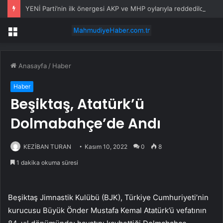
YENİ Parti’nin ilk önergesi AKP ve MHP oylarıyla reddedildi
Menü
Anasayfa
/
Haber
Haber
Beşiktaş, Atatürk’ü
Dolmabahçe’de Andı
KEZİBAN TURAN
Kasım 10, 2022
0
8
1 dakika okuma süresi
Beşiktaş Jimnastik Kulübü (BJK), Türkiye Cumhuriyeti’nin
kurucusu Büyük Önder Mustafa Kemal Atatürk’ü vefatının