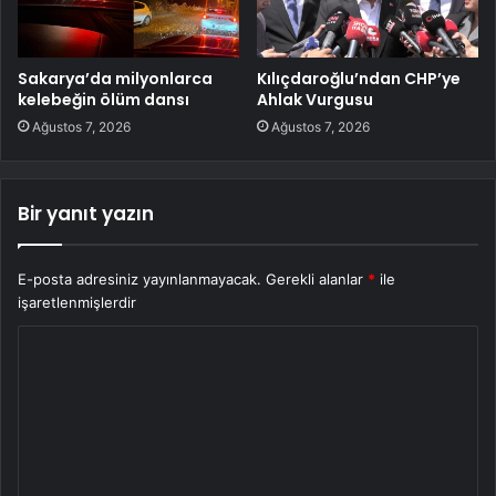
Sakarya’da milyonlarca
Kılıçdaroğlu’ndan CHP’ye
kelebeğin ölüm dansı
Ahlak Vurgusu
Ağustos 7, 2026
Ağustos 7, 2026
Bir yanıt yazın
E-posta adresiniz yayınlanmayacak.
Gerekli alanlar
*
ile
işaretlenmişlerdir
Y
o
r
u
m