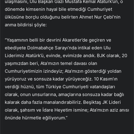
ulaşmasını, Ulu Başkan Gazi Mustafa Kemal Atatürk’ün, o
dönemde kimsenin hayal bile etmediği Cumhuriyet
ülküsüne borçlu olduğunu belirten Ahmet Nur Çebi’nin
anma bildirisi şöyle:
“Yaşamının belli bir devrini Akaretler’de geçiren ve
ebediyete Dolmabahçe Sarayı’nda intikal eden Ulu
Liderimiz Atatürk’ü, evinde, evimizde andık. BJK olarak, 20
yaşımızdan beri, Ata’mızın temel davası olan
Cumhuriyetimizin izindeyiz; Ata’mızın gösterdiği yoldan
yürüyoruz ve sonsuza kadar yürüyeceğiz. 10 Kasım’ın
verdiği hüznü, tüm Türkiye Cumhuriyeti vatandaşları
olarak, onun unsurlarına, amaçlarına sonsuza kadar bağlı
kalarak daha fazla manalandırabiliriz. Beşiktaş JK Lideri
olarak, şahsım ve İdare Heyetim ismine; Ata’mızın aziz anısı
önünde hürmetle eğiliyorum.”