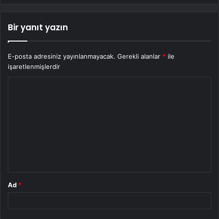
Bir yanıt yazın
E-posta adresiniz yayınlanmayacak.
Gerekli alanlar
*
ile
işaretlenmişlerdir
Y
o
r
u
m
*
Ad
*