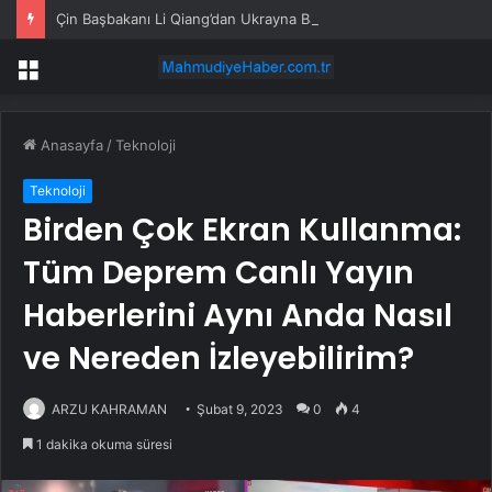
Çin Başbakanı Li Qiang’dan Ukrayna Başbakanı’na tebrik mesajı
Menü
Anasayfa
/
Teknoloji
Teknoloji
Birden Çok Ekran Kullanma:
Tüm Deprem Canlı Yayın
Haberlerini Aynı Anda Nasıl
ve Nereden İzleyebilirim?
ARZU KAHRAMAN
Şubat 9, 2023
0
4
1 dakika okuma süresi