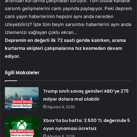
ardından kurtarma çalışmaları sürüyor. Tüm ulusal kanallar
sarsıntı gelişmelerini canlı yayında paylaşıyor. Peki deprem
canlı yayın haberlerinin hepsini aynı anda nereden
izleyebiliriz? İşte tüm beyin sarsıntısı haberlerini aynı anda
izlemenizi sağlayan çoklu ekran…
Depremin en değerli ilk 72 saati geride kalırken, arama
kurtarma ekipleri çalışmalarına hız kesmeden devam
ediyor.
İlgili Makaleler
Trump sınıfı savaş gemileri ABD’ye 275
milyar dolara mal olabilir
Ağustos 8, 2026
Xbox’ta bu hafta: 3.500 TL değerinde 5
oyun oynaması ücretsiz
Ağustos 8, 2026