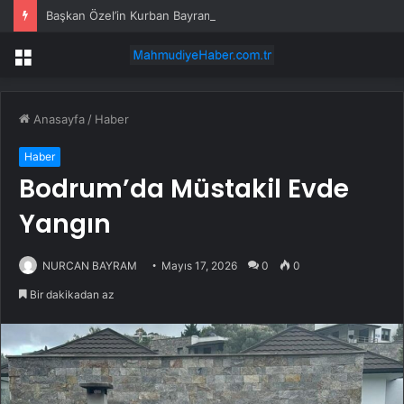
Başkan Özel’in Kurban Bayramı mesajı
Menü
Anasayfa
/
Haber
Haber
Bodrum’da Müstakil Evde
Yangın
NURCAN BAYRAM
Mayıs 17, 2026
0
0
Bir dakikadan az