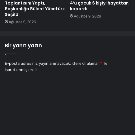
Toplantısını Yaptı,
4’ü çocuk 6 kişiyi hayattan
Başkanlığa Bülent Yücetürk
kopardı
Seçildi
Ağustos 9, 2026
Ağustos 9, 2026
Bir yanıt yazın
E-posta adresiniz yayınlanmayacak.
Gerekli alanlar
*
ile
işaretlenmişlerdir
Y
o
r
u
m
*