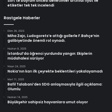
Siirt’te bayram öncesi denetimler artırıldı fiyat ve
etiketler tek tek incelendi
Rastgele Haberler
Ekim 26, 2023
Miha Zajc, Ludogorets’e attığı gollerle F.Bahçe’nin
galibiyetinde önemli rol oynadı.
Haziran 8, 2025
İstanbul’da öğrenci yurdunda yangın: Ekiplerin
müdahalesi sürüyor
Nisan 24, 2025
Nokia’nın karı ilk çeyrekte beklentileri yakalayamadı
Mart 11, 2025
Bafil Talabani’den SDG anlaşmasıyla ilgili açıklama:
Olumlu
Haziran 14, 2025
Büyükşehir sahipsiz hayvanlara umut oluyor