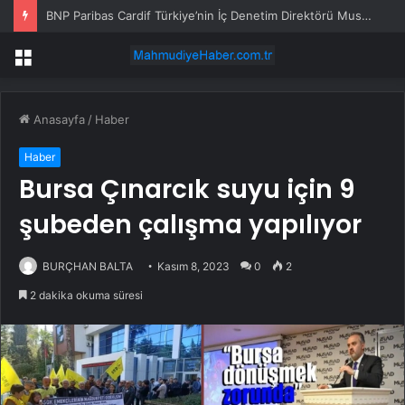
BNP Paribas Cardif Türkiye’nin İç Denetim Direktörü Mustafa Güneş oldu
Menü
Anasayfa
/
Haber
Haber
Bursa Çınarcık suyu için 9
şubeden çalışma yapılıyor
BURÇHAN BALTA
Kasım 8, 2023
0
2
2 dakika okuma süresi