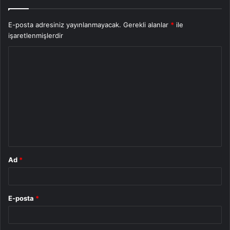
E-posta adresiniz yayınlanmayacak.
Gerekli alanlar
*
ile
işaretlenmişlerdir
Y
o
r
u
m
*
Ad
*
E-posta
*