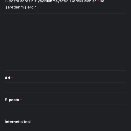
E-posta adresiniz yayınlanmayacak.
Gerekli alanlar
*
ile
işaretlenmişlerdir
Y
o
r
u
m
*
Ad
*
E-posta
*
İnternet sitesi