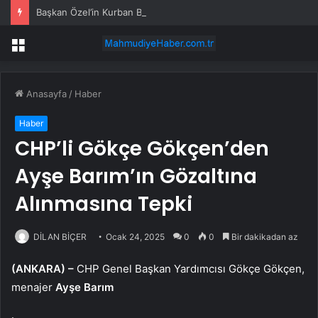
Başkan Özel’in Kurban Bayramı mesajı
Menü
Anasayfa
/
Haber
Haber
CHP’li Gökçe Gökçen’den
Ayşe Barım’ın Gözaltına
Alınmasına Tepki
DİLAN BİÇER
Ocak 24, 2025
0
0
Bir dakikadan az
(ANKARA) –
CHP Genel Başkan Yardımcısı Gökçe Gökçen,
menajer
Ayşe Barım