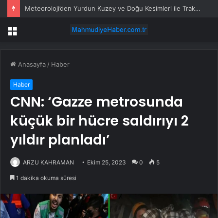
Meteoroloji’den Yurdun Kuzey ve Doğu Kesimleri ile Trakya İçin Kuvvetli Yağış ve Sağanak Uyarısı
Menü
Anasayfa
/
Haber
Haber
CNN: ‘Gazze metrosunda
küçük bir hücre saldırıyı 2
yıldır planladı’
ARZU KAHRAMAN
Ekim 25, 2023
0
5
1 dakika okuma süresi