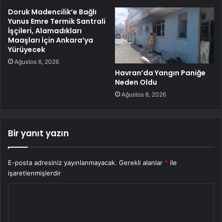
Doruk Madencilik’e Bağlı
Yunus Emre Termik Santrali
İşçileri, Alamadıkları
Maaşları İçin Ankara’ya
Yürüyecek
Ağustos 6, 2026
Havran’da Yangın Paniğe
Neden Oldu
Ağustos 6, 2026
Bir yanıt yazın
E-posta adresiniz yayınlanmayacak.
Gerekli alanlar
*
ile
işaretlenmişlerdir
Y
o
r