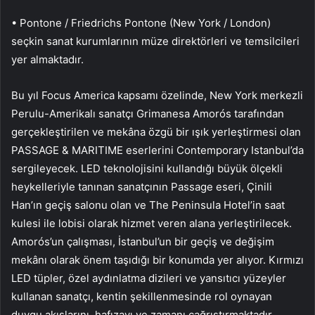
• Pontone / Friedrichs Pontone (New York / London)
seçkin sanat kurumlarının müze direktörleri ve temsilcileri
yer almaktadır.
Bu yıl Focus America kapsamı özelinde, New York merkezli
Perulu-Amerikalı sanatçı Grimanesa Amorós tarafından
gerçekleştirilen ve mekâna özgü bir ışık yerleştirmesi olan
PASSAGE & MARITIME eserlerini Contemporary Istanbul’da
sergileyecek. LED teknolojisini kullandığı büyük ölçekli
heykelleriyle tanınan sanatçının Passage eseri, Çinili
Han’ın geçiş salonu olan ve The Peninsula Hotel’in saat
kulesi ile lobisi olarak hizmet veren alana yerleştirilecek.
Amorós’un çalışması, İstanbul’un bir geçiş ve değişim
mekânı olarak önem taşıdığı bir konumda yer alıyor. Kırmızı
LED tüpler, özel aydınlatma dizileri ve yansıtıcı yüzeyler
kullanan sanatçı, kentin şekillenmesinde rol oynayan
duygu akışlarını, hafızayı ve zamanı çağrıştırmaktadır.