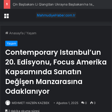
Çin Başbakanı Li Qiang’dan Ukrayna Başbakanı’na tebrik mesajı
Menü
Anasayfa
/
Yaşam
Yaşam
Contemporary Istanbul’un
20. Edisyonu, Focus Amerika
Kapsamında Sanatın
Değişen Manzarasına
Odaklanıyor
MEHMET HAZBİN KAZBEK
Ağustos 1, 2025
0
0
2 dakika okuma süresi