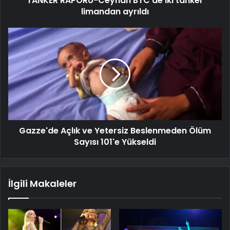
TANKER RAPORU-Ceyhan BTC’de iki tanker
limandan ayrıldı
Gazze'de Açlık ve Yetersiz Beslenmeden Ölüm
Sayısı 101'e Yükseldi
İlgili Makaleler