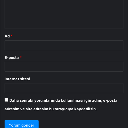
u
m
*
Ad
*
E-posta
*
İnternet sitesi
Daha sonraki yorumlarımda kullanılması için adım, e-posta
adresim ve site adresim bu tarayıcıya kaydedilsin.