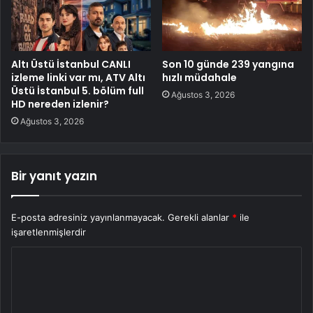
Altı Üstü İstanbul CANLI
Son 10 günde 239 yangına
izleme linki var mı, ATV Altı
hızlı müdahale
Üstü İstanbul 5. bölüm full
Ağustos 3, 2026
HD nereden izlenir?
Ağustos 3, 2026
Bir yanıt yazın
E-posta adresiniz yayınlanmayacak.
Gerekli alanlar
*
ile
işaretlenmişlerdir
Y
o
r