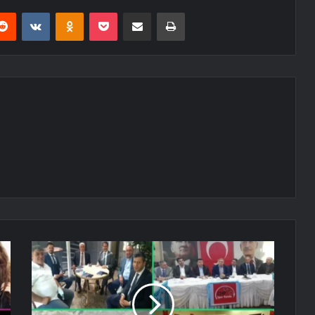
erest
Reddit
VKontakte
Odnoklassniki
Pocket
E-Posta ile paylaş
Yazdır