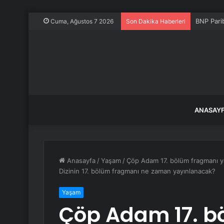
BNP Pari
Cuma, Ağustos 7 2026
Son Dakika Haberleri
ANASAY
Anasayfa
/
Yaşam
/
Çöp Adam 17. bölüm fragmanı y
Dizinin 17. bölüm fragmanı ne zaman yayınlanacak?
Yaşam
Çöp Adam 17. b