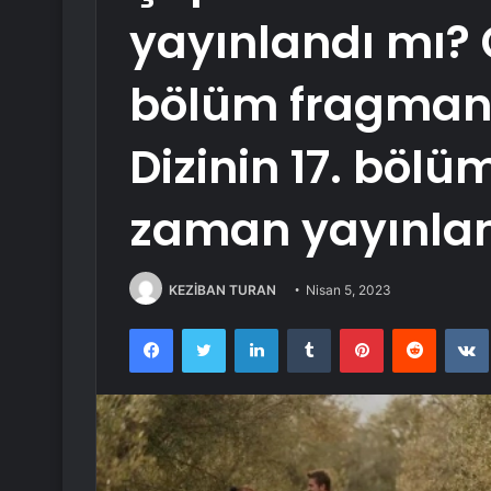
yayınlandı mı?
bölüm fragmanı
Dizinin 17. böl
zaman yayınla
KEZİBAN TURAN
Nisan 5, 2023
Facebook
Twitter
LinkedIn
Tumblr
Pinterest
Reddit