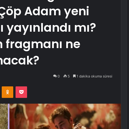
 Çöp Adam yeni
 yayınlandı mı?
üm fragmanı ne
nacak?
0
5
1 dakika okuma süresi
VKontakte
Odnoklassniki
Pocket