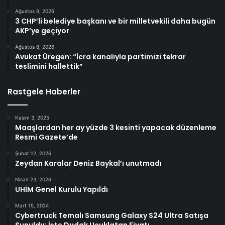
Ağustos 9, 2026
3 CHP’li belediye başkanı ve bir milletvekili daha bugün
AKP’ye geçiyor
Ağustos 8, 2026
Avukat Üregen: “İcra kanalıyla partimizi tekrar
teslimini hallettik”
Rastgele Haberler
Kasım 3, 2025
Maaşlardan her ay yüzde 3 kesinti yapacak düzenleme
Resmi Gazete’de
Şubat 12, 2026
Zeydan Karalar Deniz Baykal’ı unutmadı
Nisan 23, 2026
UHİM Genel Kurulu Yapıldı
Mart 15, 2024
Cybertruck Temalı Samsung Galaxy S24 Ultra Satışa
Sunuldu: İşte Dudak Uçuklatan Fiyatı