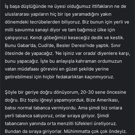
İş başa düştüğünde ne üyesi olduğumuz ittifakların ne de
uluslararası yapıların hiç bir işe yaramadığını yakın
dönemdeki tecrübelerden biliyoruz. Biz bunun için yerli ve
milli savunma sanayi diyor ve tam bağımsız ülke için
çalışıyoruz. Kendi göbeğimizi keseceğiz dedik ve kestik.
Bunu Gabar’da, Cudi’de, Besler Deresi’nde yaptık. Sınır
ötesinde de yapacağız. ‘Ne işiniz var orada’ diyenlere karşı,
bunu yapacağız. İşte bu anlayışla kahraman ordumuzun
vatan müdafaası görevini en güzel şekilde yerine
getirebilmesi için hiçbir fedakarlıktan kaçınmıyoruz.
Şöyle bir geriye doğru dönüyorum, 20-30 sene öncesine
doğru. Biz toplu iğneyi yapamıyorduk. Bize Amerikası,
batısı normal tabanca vermiyordu. Ama şimdi biz onlara
yerli tabanca satıyoruz, onlar sıraya giriyor. Şimdi
tabancanın yanında orta menzilli tüfekleri üretiyoruz.
Bundan da sıraya giriyorlar. Mühimmatta çok çok öndeyiz.