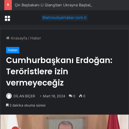
Çin Başbakanı Li Qiang’dan Ukrayna Başbakanı’na tebrik mesajı
Menü
Anasayfa
/
Haber
Haber
Cumhurbaşkanı Erdoğan:
Teröristlere izin
vermeyeceğiz
DİLAN BİÇER
Mart 18, 2024
0
0
2 dakika okuma süresi