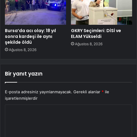
Bursa’da acı olay: 18 yıl
GKRY Seçimleri: DİSİ ve
sonra kardeşi ile aynı
ELAM Yükseldi
şekilde öldü
Ağustos 8, 2026
Ağustos 8, 2026
Bir yanıt yazın
E-posta adresiniz yayınlanmayacak.
Gerekli alanlar
*
ile
işaretlenmişlerdir
Y
o
r
u