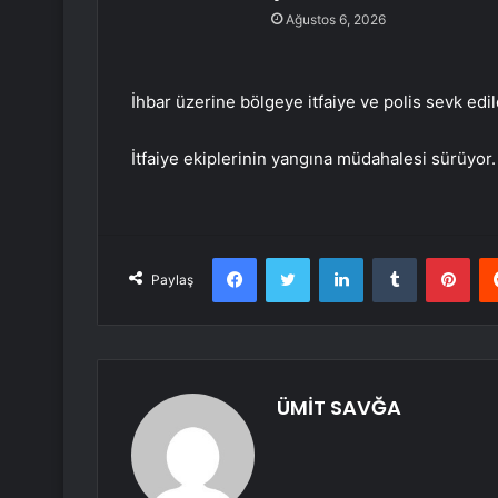
Ağustos 6, 2026
İhbar üzerine bölgeye itfaiye ve polis sevk edil
İtfaiye ekiplerinin yangına müdahalesi sürüyor.
Facebook
Twitter
LinkedIn
Tumblr
Pint
Paylaş
ÜMİT SAVĞA