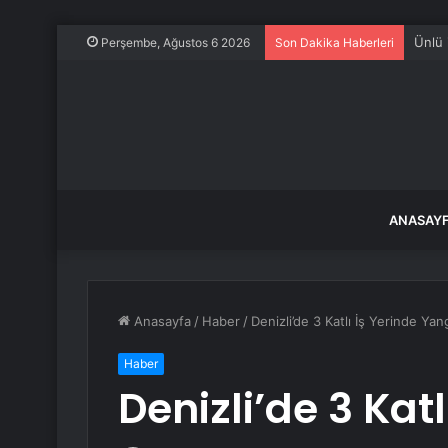
Kırşe
Perşembe, Ağustos 6 2026
Son Dakika Haberleri
ANASAY
Anasayfa
/
Haber
/
Denizli’de 3 Katlı İş Yerinde Yan
Haber
Denizli’de 3 Kat