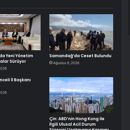
da Yeni Yönetim
Samandağ’da Ceset Bulundu
malar Sürüyor
Ağustos 6, 2026
2026
nceli İl Başkanı
2026
Çin: ABD’nin Hong Kong ile
İlgili Ulusal Acil Durum
Süresini Uzatmama Kararını