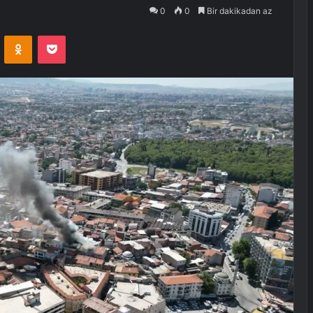
0
0
Bir dakikadan az
VKontakte
Odnoklassniki
Pocket