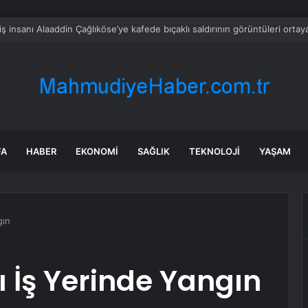
hir’de Uyuşturucu Operasyonu: 1 Tutuklama
FA
HABER
EKONOMI
SAĞLIK
TEKNOLOJI
YAŞAM
gın
lı İş Yerinde Yangın