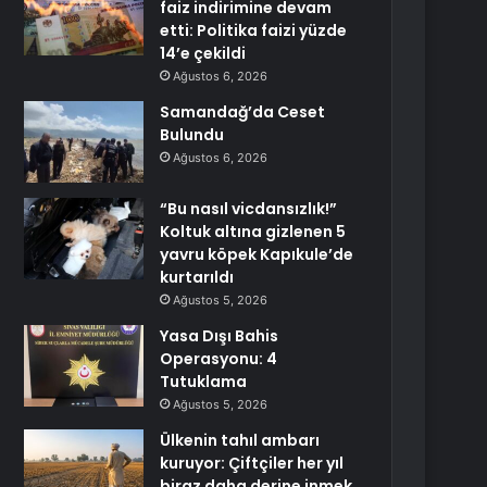
faiz indirimine devam
etti: Politika faizi yüzde
14’e çekildi
Ağustos 6, 2026
Samandağ’da Ceset
Bulundu
Ağustos 6, 2026
“Bu nasıl vicdansızlık!”
Koltuk altına gizlenen 5
yavru köpek Kapıkule’de
kurtarıldı
Ağustos 5, 2026
Yasa Dışı Bahis
Operasyonu: 4
Tutuklama
Ağustos 5, 2026
Ülkenin tahıl ambarı
kuruyor: Çiftçiler her yıl
biraz daha derine inmek