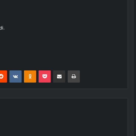
di.
erest
Reddit
VKontakte
Odnoklassniki
Pocket
E-Posta ile paylaş
Yazdır