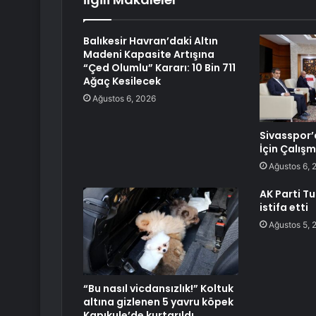
Balıkesir Havran’daki Altın
Madeni Kapasite Artışına
“Çed Olumlu” Kararı: 10 Bin 711
Ağaç Kesilecek
Ağustos 6, 2026
Sivasspor’
İçin Çalış
Ağustos 6, 
AK Parti Tu
istifa etti
Ağustos 5, 
“Bu nasıl vicdansızlık!” Koltuk
altına gizlenen 5 yavru köpek
Kapıkule’de kurtarıldı