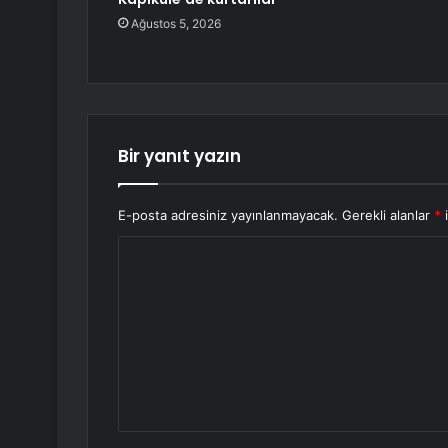
Ağustos 5, 2026
Bir yanıt yazın
E-posta adresiniz yayınlanmayacak.
Gerekli alanlar
*
i
Y
o
r
u
m
*