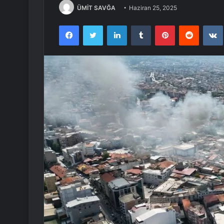
ÜMİT SAVĞA
Haziran 25, 2025
Facebook
Twitter
LinkedIn
Tumblr
Pinterest
Reddit