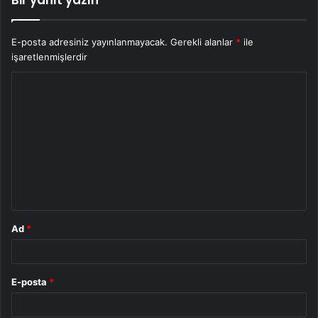
Bir yanıt yazın
E-posta adresiniz yayınlanmayacak.
Gerekli alanlar
*
ile
işaretlenmişlerdir
Y
o
r
u
m
*
Ad
*
E-posta
*