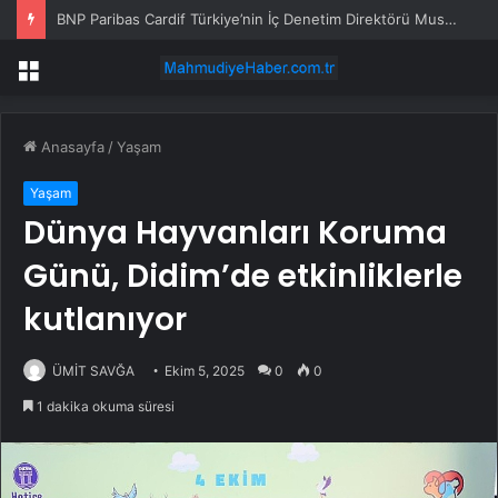
BNP Paribas Cardif Türkiye’nin İç Denetim Direktörü Mustafa Güneş oldu
Menü
Anasayfa
/
Yaşam
Yaşam
Dünya Hayvanları Koruma
Günü, Didim’de etkinliklerle
kutlanıyor
ÜMİT SAVĞA
Ekim 5, 2025
0
0
1 dakika okuma süresi