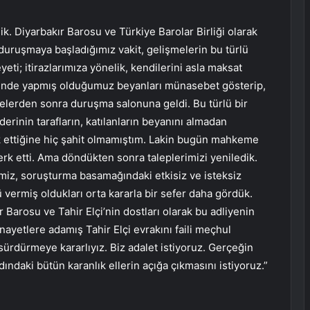
ik. Diyarbakır Barosu ve Türkiye Barolar Birliği olarak
n duruşmaya başladığımız vakit, gelişmelerin bu türlü
i; itirazlarımıza yönelik, kendilerini asla maksat
sinde yapmış olduğumuz beyanları münasebet gösterip,
elerden sonra duruşma salonuna geldi. Bu türlü bir
erinin tarafların, katılanların beyanını almadan
rk ettiğine hiç şahit olmamıştım. Lakin bugün mahkeme
erk etti. Ama döndükten sonra taleplerimizi yeniledik.
miz, soruşturma basamağındaki etkisiz ve isteksiz
vermiş oldukları orta kararla bir sefer daha gördük.
r Barosu ve Tahir Elçi’nin dostları olarak bu adliyenin
ayetlere adamış Tahir Elçi evrakını faili meçhul
sürdürmeye kararlıyız. Biz adalet istiyoruz. Gerçeğin
dındaki bütün karanlık ellerin açığa çıkmasını istiyoruz.”