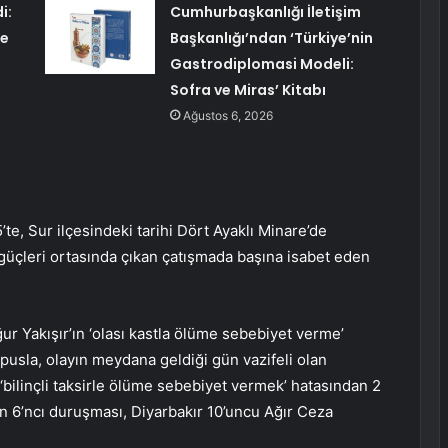
i:
Cumhurbaşkanlığı İletişim
te
Başkanlığı’ndan ‘Türkiye’nin
Gastrodiplomasi Modeli:
Sofra ve Miras’ Kitabı
Ağustos 6, 2026
’te, Sur ilçesindeki tarihi Dört Ayaklı Minare’de
k güçleri ortasında çıkan çatışmada başına isabet eden
 Uğur Yakışır’ın ‘olası kastla ölüme sebebiyet verme’
usla, olayın meydana geldiği gün vazifeli olan
e ‘bilinçli taksirle ölüme sebebiyet vermek’ hatasından 2
ın 6’ncı duruşması, Diyarbakır 10’uncu Ağır Ceza