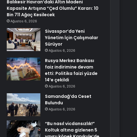
Balıkesir Havran’daki Altın Madeni
Kapasite Artışına “Çed Olumlu” Kararı: 10
Bin 711 Ağaç Kesilecek
Ağustos 6, 2026
Sivasspor’da Yeni
Yönetim İçin Çalışmalar
Sürüyor
Ağustos 6, 2026
Rusya Merkez Bankası
faiz indirimine devam
etti: Politika faizi yüzde
14’e çekildi
Ağustos 6, 2026
Samandağ’da Ceset
Bulundu
Ağustos 6, 2026
“Bu nasıl vicdansızlık!”
Koltuk altına gizlenen 5
yavru köpek Kapıkule’de