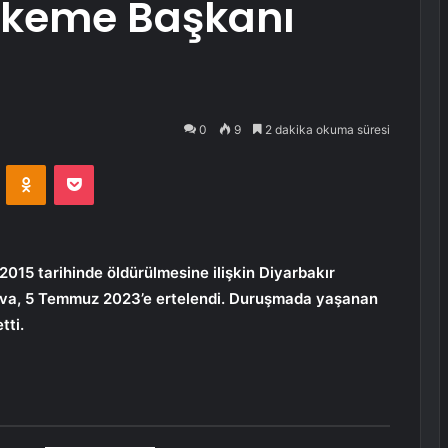
keme Başkanı
0
9
2 dakika okuma süresi
VKontakte
Odnoklassniki
Pocket
 2015 tarihinde öldürülmesine ilişkin Diyarbakır
ava, 5 Temmuz 2023’e ertelendi. Duruşmada yaşanan
tti.