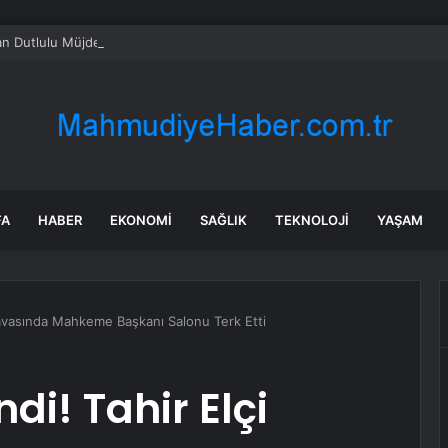
n Dutlulu Müjdeyi Verdi: Akpınar Mesire Alanı Hizmete Açılıyor
FA
HABER
EKONOMI
SAĞLIK
TEKNOLOJI
YAŞAM
Davasında Mahkeme Başkanı Salonu Terk Etti
i! Tahir Elçi