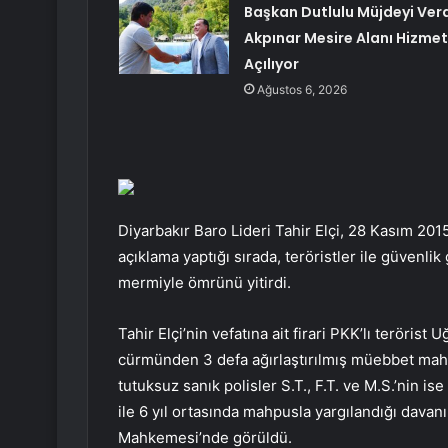
Başkan Dutlulu Müjdeyi Verd
Akpınar Mesire Alanı Hizme
Açılıyor
Ağustos 6, 2026
Diyarbakır Baro Lideri Tahir Elçi, 28 Kasım 2015
açıklama yaptığı sırada, teröristler ile güvenli
mermiyle ömrünü yitirdi.
Tahir Elçi’nin vefatına ait firari PKK’lı terörist
cürmünden 3 defa ağırlaştırılmış müebbet mahp
tutuksuz sanık polisler S.T., F.T. ve M.S.’nin is
ile 6 yıl ortasında mahpusla yargılandığı davan
Mahkemesi’nde görüldü.