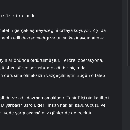
 sözleri kullandı;
adaletin gerçekleşmeyeceğini ortaya koyuyor. 2 yılda
menin adil davranmadığı ve bu suikastı aydınlatmak
yayınlar önünde öldürülmüştür. Teröre, operasyona,
dü. 4 yıl süren soruşturma adil bir biçimde
an duruşma olmaksızın vazgeçilmiştir. Bugün o talep
ıdır ve adil davranmamaktadır. Tahir Elçi’nin katilleri
ski Diyarbakır Baro Lideri, insan hakları savunucusu ve
adliyede yargılayacağımız günler de gelecektir.