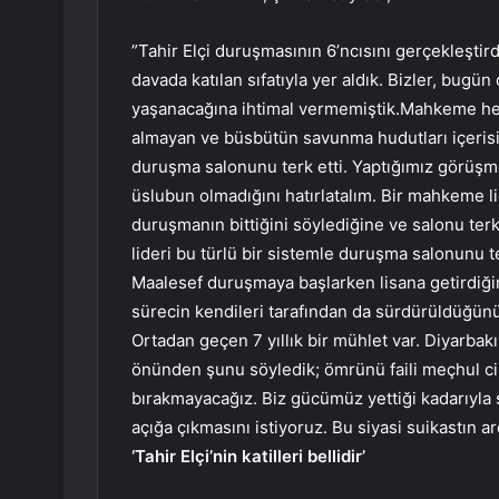
”Tahir Elçi duruşmasının 6’ncısını gerçekleştird
davada katılan sıfatıyla yer aldık. Bizler, bugü
yaşanacağına ihtimal vermemiştik.Mahkeme heyet
almayan ve büsbütün savunma hudutları içeri
duruşma salonunu terk etti. Yaptığımız görüşm
üslubun olmadığını hatırlatalım. Bir mahkeme lid
duruşmanın bittiğini söylediğine ve salonu te
lideri bu türlü bir sistemle duruşma salonunu t
Maalesef duruşmaya başlarken lisana getirdiği
sürecin kendileri tarafından da sürdürüldüğünü 
Ortadan geçen 7 yıllık bir mühlet var. Diyarbakı
önünden şunu söyledik; ömrünü faili meçhul cin
bırakmayacağız. Biz gücümüz yettiği kadarıyla 
açığa çıkmasını istiyoruz. Bu siyasi suikastın ar
‘Tahir Elçi’nin katilleri bellidir’