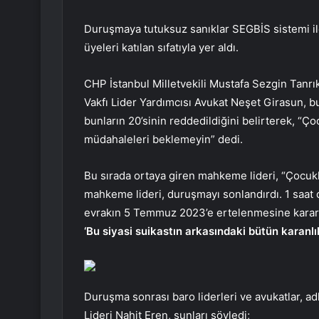
Duruşmaya tutuksuz sanıklar SEGBİS sistemi ile 
üyeleri katılan sıfatıyla yer aldı.
CHP İstanbul Milletvekili Mustafa Sezgin Tanrı
Vakfı Lider Yardımcısı Avukat Neşet Girasun, bu
bunların 20’sinin reddedildiğini belirterek, “Çoc
müdahaleleri beklemeyin” dedi.
Bu sırada ortaya giren mahkeme lideri, “Çocukl
mahkeme lideri, duruşmayı sonlandırdı. 1 saa
evrakın 5 Temmuz 2023’e ertelenmesine karar 
‘Bu siyasi suikastın arkasındaki bütün karanlık
Duruşma sonrası baro liderleri ve avukatlar, ad
Lideri Nahit Eren, şunları söyledi;