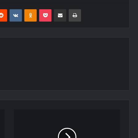
erest
Reddit
VKontakte
Odnoklassniki
Pocket
E-Posta ile paylaş
Yazdır