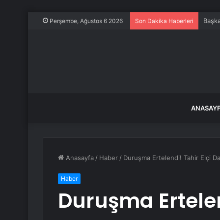
Başka
Perşembe, Ağustos 6 2026
Son Dakika Haberleri
ANASAY
Anasayfa
/
Haber
/
Duruşma Ertelendi! Tahir Elçi 
Haber
Duruşma Ertelend