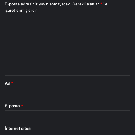
E-posta adresiniz yayınlanmayacak.
Gerekli alanlar
*
ile
işaretlenmişlerdir
Y
o
r
u
m
*
Ad
*
E-posta
*
İnternet sitesi