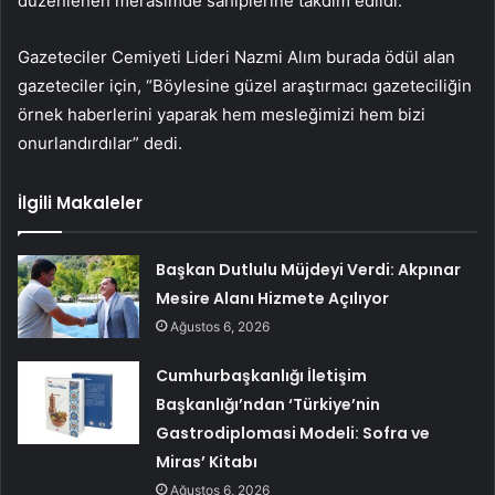
düzenlenen merasimde sahiplerine takdim edildi.
Gazeteciler Cemiyeti Lideri Nazmi Alım burada ödül alan
gazeteciler için, “Böylesine güzel araştırmacı gazeteciliğin
örnek haberlerini yaparak hem mesleğimizi hem bizi
onurlandırdılar” dedi.
İlgili Makaleler
Başkan Dutlulu Müjdeyi Verdi: Akpınar
Mesire Alanı Hizmete Açılıyor
Ağustos 6, 2026
Cumhurbaşkanlığı İletişim
Başkanlığı’ndan ‘Türkiye’nin
Gastrodiplomasi Modeli: Sofra ve
Miras’ Kitabı
Ağustos 6, 2026