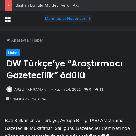
Başkan Dutlulu Müjdeyi Verdi: Akpınar Mesire Alanı Hizmete Açılıyor
Menü
Anasayfa
/
Haber
Haber
DW Türkçe’ye “Araştırmacı
Gazetecilik” ödülü
ARZU KAHRAMAN
Kasım 24, 2022
0
11
1 dakika okuma süresi
Batı Balkanlar ve Türkiye, Avrupa Birliği (AB) Araştırmacı
Gazetecilik Mükafatları Salı günü Gazeteciler Cemiyeti’nde