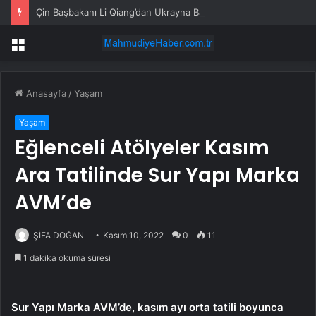
Çin Başbakanı Li Qiang’dan Ukrayna Başbakanı’na tebrik mesajı
Menü
Anasayfa
/
Yaşam
Yaşam
Eğlenceli Atölyeler Kasım
Ara Tatilinde Sur Yapı Marka
AVM’de
ŞİFA DOĞAN
Kasım 10, 2022
0
11
1 dakika okuma süresi
Sur Yapı Marka AVM’de, kasım ayı orta tatili boyunca