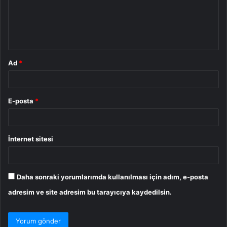
u
m
*
Ad
*
E-posta
*
İnternet sitesi
Daha sonraki yorumlarımda kullanılması için adım, e-posta
adresim ve site adresim bu tarayıcıya kaydedilsin.