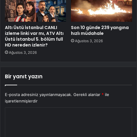
Altı Üstü İstanbul CANLI
Son 10 günde 239 yangına
izleme linki var mı, ATV Altı
hızlı müdahale
Üstü İstanbul 5. bölüm full
Ağustos 3, 2026
HD nereden izlenir?
Ağustos 3, 2026
Bir yanıt yazın
E-posta adresiniz yayınlanmayacak.
Gerekli alanlar
*
ile
işaretlenmişlerdir
Y
o
r