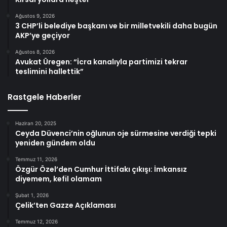
Ağustos 9, 2026
3 CHP’li belediye başkanı ve bir milletvekili daha bugün
AKP’ye geçiyor
Ağustos 8, 2026
Avukat Üregen: “İcra kanalıyla partimizi tekrar
teslimini hallettik”
Rastgele Haberler
Haziran 20, 2025
Ceyda Düvenci’nin oğlunun oje sürmesine verdiği tepki
yeniden gündem oldu
Temmuz 11, 2026
Özgür Özel’den Cumhur İttifakı çıkışı: İmkansız
diyemem, kefil olamam
Şubat 1, 2026
Çelik’ten Gazze Açıklaması
Temmuz 12, 2026