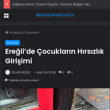
İngiltere Deniz Ticaret Örgütü: Hürmüz Boğazı Yakınlarında Bir Tanker Saldırıya Uğradı
Menü
Anasayfa
/
Ekonomi
Ekonomi
Ereğli’de Çocukların Hırsızlık
Girişimi
DİLAN BİÇER
Mart 28, 2026
0
0
1 dakika okuma süresi