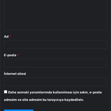
r
u
m
*
Ad
*
E-posta
*
İnternet sitesi
Daha sonraki yorumlarımda kullanılması için adım, e-posta
adresim ve site adresim bu tarayıcıya kaydedilsin.