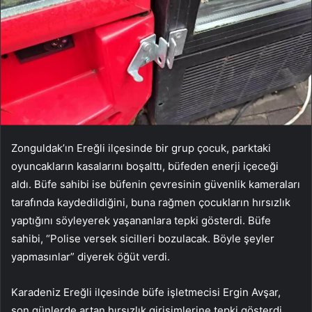
Zonguldak’ın Ereğli ilçesinde bir grup çocuk, parktaki
oyuncakların kasalarını boşalttı, büfeden enerji içeceği
aldı. Büfe sahibi ise büfenin çevresinin güvenlik kameraları
tarafında kaydedildiğini, buna rağmen çocukların hırsızlık
yaptığını söyleyerek yaşananlara tepki gösterdi. Büfe
sahibi, “Polise versek sicilleri bozulacak. Böyle şeyler
yapmasınlar” diyerek öğüt verdi.
Karadeniz Ereğli ilçesinde büfe işletmecisi Ergin Avşar,
son günlerde artan hırsızlık girişimlerine tepki gösterdi.