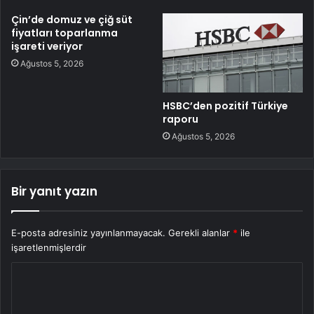
Çin’de domuz ve çiğ süt
fiyatları toparlanma
işareti veriyor
Ağustos 5, 2026
HSBC’den pozitif Türkiye
raporu
Ağustos 5, 2026
Bir yanıt yazın
E-posta adresiniz yayınlanmayacak.
Gerekli alanlar
*
ile
işaretlenmişlerdir
Y
o