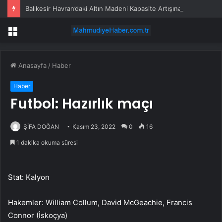
Balıkesir Havran’daki Altın Madeni Kapasite Artışına “Çed Olumlu” Kararı: 10 Bin 711 Ağaç Kesilecek
Menü
Anasayfa
/
Haber
Haber
Futbol: Hazırlık maçı
ŞİFA DOĞAN
Kasım 23, 2022
0
16
1 dakika okuma süresi
Stat: Kalyon
Hakemler: William Collum, David McGeachie, Francis
Connor (İskoçya)