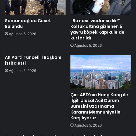
Samandağ’da Ceset
“Bu nasıl vicdansızlık!”
Bulundu
Koltuk altına gizlenen 5
yavru köpek Kapıkule’de
Ağustos 6, 2026
kurtarıldı
Ağustos 5, 2026
AK Parti Tunceli İl Başkanı
istifa etti
Ağustos 5, 2026
Çin: ABD’nin Hong Kong ile
İlgili Ulusal Acil Durum
Süresini Uzatmama
Kararını Memnuniyetle
Karşılıyoruz
Ağustos 5, 2026