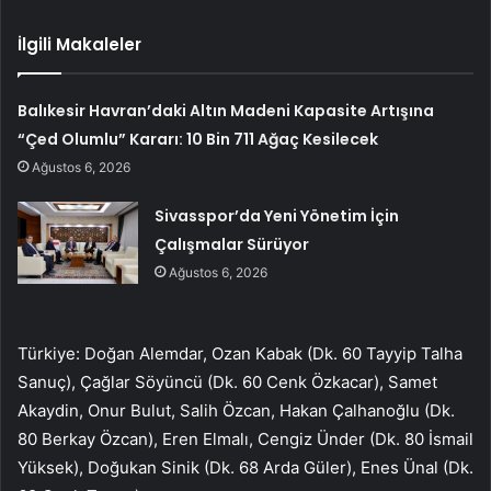
İlgili Makaleler
Balıkesir Havran’daki Altın Madeni Kapasite Artışına
“Çed Olumlu” Kararı: 10 Bin 711 Ağaç Kesilecek
Ağustos 6, 2026
Sivasspor’da Yeni Yönetim İçin
Çalışmalar Sürüyor
Ağustos 6, 2026
Türkiye: Doğan Alemdar, Ozan Kabak (Dk. 60 Tayyip Talha
Sanuç), Çağlar Söyüncü (Dk. 60 Cenk Özkacar), Samet
Akaydin, Onur Bulut, Salih Özcan, Hakan Çalhanoğlu (Dk.
80 Berkay Özcan), Eren Elmalı, Cengiz Ünder (Dk. 80 İsmail
Yüksek), Doğukan Sinik (Dk. 68 Arda Güler), Enes Ünal (Dk.