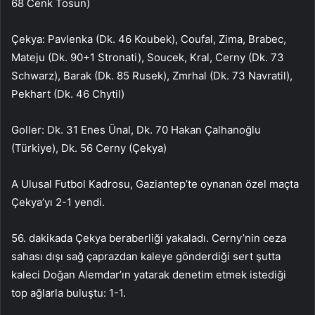
68 Cenk Tosun)
Çekya: Pavlenka (Dk. 46 Koubek), Coufal, Zima, Brabec,
Mateju (Dk. 90+1 Stronati), Soucek, Kral, Cerny (Dk. 73
Schwarz), Barak (Dk. 85 Rusek), Zmrhal (Dk. 73 Navratil),
Pekhart (Dk. 46 Chytil)
Goller: Dk. 31 Enes Ünal, Dk. 70 Hakan Çalhanoğlu
(Türkiye), Dk. 56 Cerny (Çekya)
A Ulusal Futbol Kadrosu, Gaziantep’te oynanan özel maçta
Çekya’yı 2-1 yendi.
56. dakikada Çekya beraberliği yakaladı. Cerny’nin ceza
sahası dışı sağ çaprazdan kaleye gönderdiği sert şutta
kaleci Doğan Alemdar’ın yatarak denetim etmek istediği
top ağlarla buluştu: 1-1.