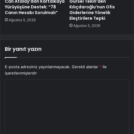
Can Atalay’dan Kartalkaya
Gürsel Tekin’den
Yürüyüşüne Destek: “78
Kılıçdaroğlu’nun Ofis
Canın Hesabı Sorulmalı”
Giderlerine Yönelik
Eleştirilere Tepki
Ağustos 5, 2026
Ağustos 5, 2026
Bir yanıt yazın
E-posta adresiniz yayınlanmayacak.
Gerekli alanlar
*
ile
işaretlenmişlerdir
Y
o
r
u
m
*