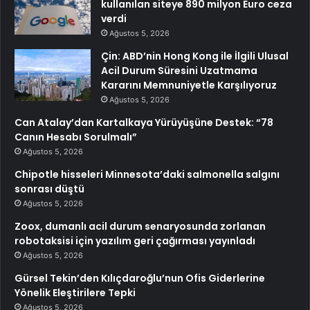
kullanılan siteye 890 milyon Euro ceza
verdi
Ağustos 5, 2026
Çin: ABD’nin Hong Kong ile İlgili Ulusal
Acil Durum Süresini Uzatmama
Kararını Memnuniyetle Karşılıyoruz
Ağustos 5, 2026
Can Atalay’dan Kartalkaya Yürüyüşüne Destek: “78
Canın Hesabı Sorulmalı”
Ağustos 5, 2026
Chipotle hisseleri Minnesota’daki salmonella salgını
sonrası düştü
Ağustos 5, 2026
Zoox, dumanlı acil durum senaryosunda zorlanan
robotaksisi için yazılım geri çağırması yayınladı
Ağustos 5, 2026
Gürsel Tekin’den Kılıçdaroğlu’nun Ofis Giderlerine
Yönelik Eleştirilere Tepki
Ağustos 5, 2026