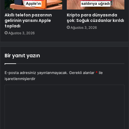
Akıllı telefon pazarının
Kripto para dünyasında
gelirinin yarısını Apple
şok: Soğuk cüzdanlar kırıldı
topladı
Ağustos 3, 2026
Ağustos 3, 2026
Bir yanıt yazın
E-posta adresiniz yayınlanmayacak.
Gerekli alanlar
*
ile
işaretlenmişlerdir
Y
o
r
u
m