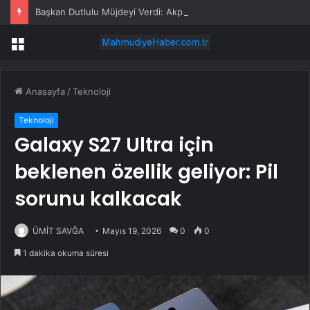
Başkan Dutlulu Müjdeyi Verdi: Akpınar Mesire Alanı Hizmete Açılıyor
Menü
Anasayfa
/
Teknoloji
Teknoloji
Galaxy S27 Ultra için
beklenen özellik geliyor: Pil
sorunu kalkacak
ÜMİT SAVĞA
Mayıs 19, 2026
0
0
1 dakika okuma süresi