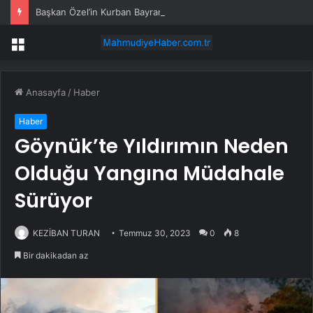
Başkan Özel’in Kurban Bayramı mesajı
Menü
Anasayfa
/
Haber
Haber
Göynük’te Yıldırımın Neden
Olduğu Yangına Müdahale
Sürüyor
KEZİBAN TURAN
Temmuz 30, 2023
0
8
Bir dakikadan az