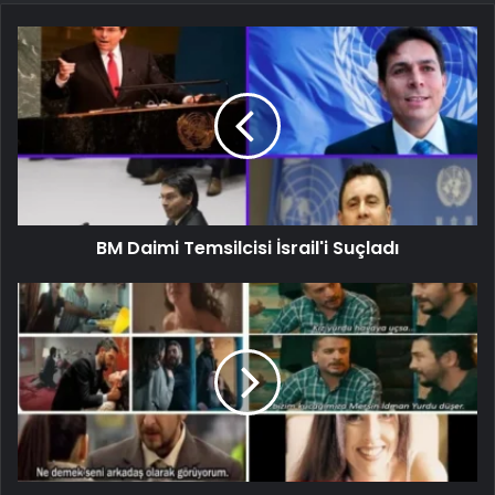
BM Daimi Temsilcisi İsrail'i Suçladı