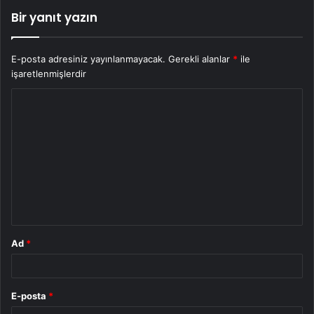
Bir yanıt yazın
E-posta adresiniz yayınlanmayacak.
Gerekli alanlar
*
ile
işaretlenmişlerdir
Y
o
r
u
m
*
Ad
*
E-posta
*