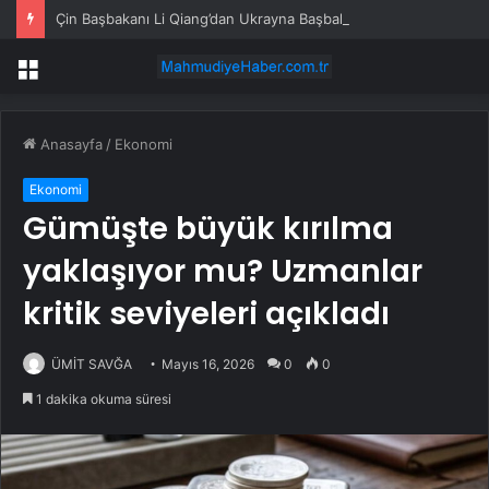
Çin Başbakanı Li Qiang’dan Ukrayna Başbakanı’na tebrik mesajı
Menü
Anasayfa
/
Ekonomi
Ekonomi
Gümüşte büyük kırılma
yaklaşıyor mu? Uzmanlar
kritik seviyeleri açıkladı
ÜMİT SAVĞA
Mayıs 16, 2026
0
0
1 dakika okuma süresi