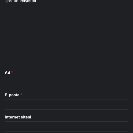
işaretlenmişlerdir
Y
o
r
u
m
*
Ad
*
E-posta
*
İnternet sitesi