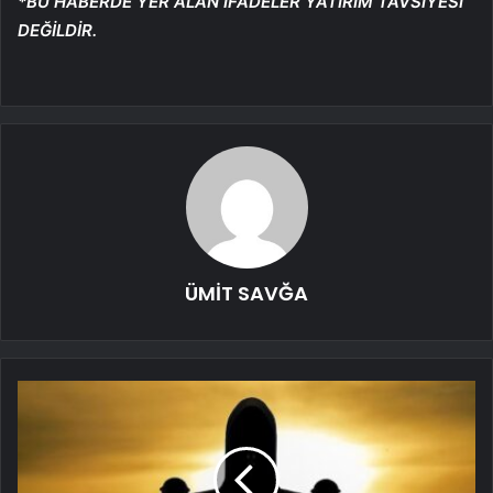
*BU HABERDE YER ALAN İFADELER YATIRIM TAVSİYESİ
DEĞİLDİR.
ÜMİT SAVĞA