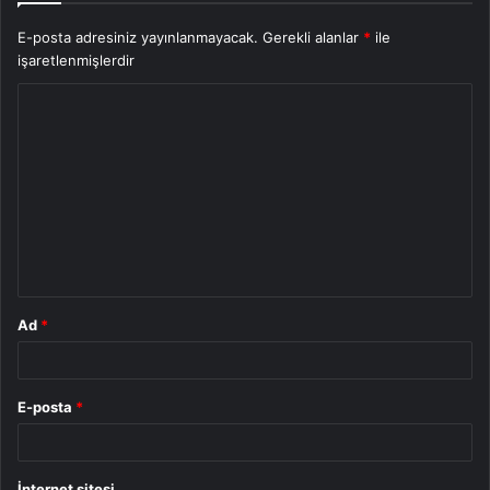
E-posta adresiniz yayınlanmayacak.
Gerekli alanlar
*
ile
işaretlenmişlerdir
Y
o
r
u
m
*
Ad
*
E-posta
*
İnternet sitesi