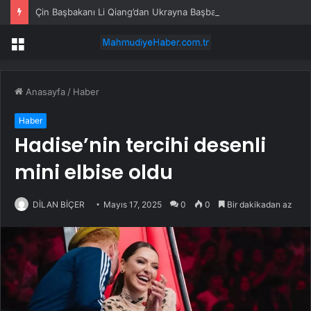
Çin Başbakanı Li Qiang’dan Ukrayna Başbakanı’na tebrik mesajı
Menü
Anasayfa
/
Haber
Haber
Hadise’nin tercihi desenli
mini elbise oldu
DİLAN BİÇER
Mayıs 17, 2025
0
0
Bir dakikadan az