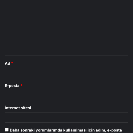
Y
o
r
u
m
*
Ad
*
E-posta
*
İnternet sitesi
Daha sonraki yorumlarımda kullanılması için adım, e-posta