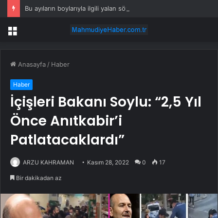
Bu ayıların boylarıyla ilgili yalan söylediği ortaya çıktı
Menü
Anasayfa
/
Haber
Haber
İçişleri Bakanı Soylu: “2,5 Yıl
Önce Anıtkabir’i
Patlatacaklardı”
ARZU KAHRAMAN
Kasım 28, 2022
0
17
Bir dakikadan az