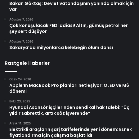
Bakan Göktaş: Devlet vatandaşının yanında olmak için
var
Ağustos 7, 2026
Çok konuşulacak FED iddiası! Altın, gümüş petrol her
şey sert düşüyor
Ağustos 7, 2026
Sakarya’da milyonlarca kelebeğin ölüm dansı
Rastgele Haberler
Ocak 24, 2026
Apple’ın MacBook Pro planları netleşiyor: OLED ve M6
dönemi
Eylül 23, 2025
Hyundai Asansör işçilerinden sendikal hak talebi: “Üç
yıldır sabrettik, artık söz işverende”
Aralık 11, 2025
Elektrikli araçların şarj tarifelerinde yeni dönem: Esnek
fiyatlandırma için çalışma başlatıldı