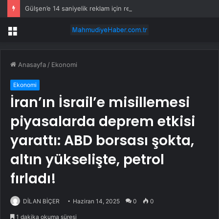
Gülşen’e 14 saniyelik reklam için rekor ücret
Menü
Anasayfa
/
Ekonomi
Ekonomi
İran’ın İsrail’e misillemesi
piyasalarda deprem etkisi
yarattı: ABD borsası şokta,
altın yükselişte, petrol
fırladı!
DİLAN BİÇER
Haziran 14, 2025
0
0
1 dakika okuma süresi