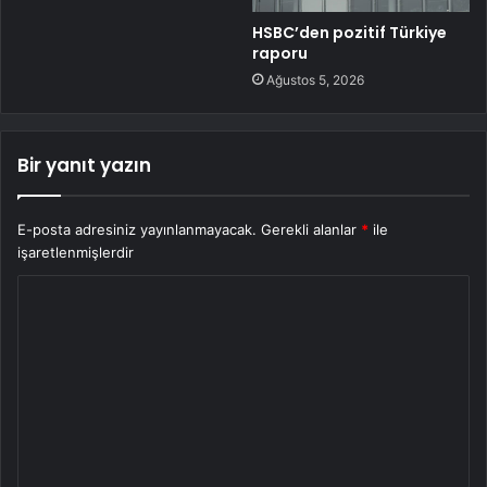
HSBC’den pozitif Türkiye
raporu
Ağustos 5, 2026
Bir yanıt yazın
E-posta adresiniz yayınlanmayacak.
Gerekli alanlar
*
ile
işaretlenmişlerdir
Y
o
r
u
m
*