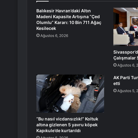
Balıkesir Havran’daki Altın
Madeni Kapasite Artışına “Çed
Olumlu” Kararı: 10 Bin 711 Ağaç
Kesilecek
Ağustos 6, 2026
Sivasspor’d
Çalışmalar
Ağustos 6, 
AK Parti Tun
etti
Ağustos 5, 
“Bu nasıl vicdansızlık!” Koltuk
altına gizlenen 5 yavru köpek
Kapıkule’de kurtarıldı
Ağustos 5, 2026