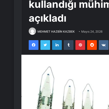
kullandığı mühi
açıkladı
MEHMET HAZBİN KAZBEK
Mayıs 24, 2026
Facebook
Twitter
LinkedIn
Tumblr
Pinterest
Reddit