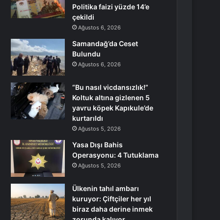
Politika faizi yüzde 14’e
çekildi
Ağustos 6, 2026
Samandağ’da Ceset
Bulundu
Ağustos 6, 2026
“Bu nasıl vicdansızlık!”
Koltuk altına gizlenen 5
yavru köpek Kapıkule’de
kurtarıldı
Ağustos 5, 2026
Yasa Dışı Bahis
Operasyonu: 4 Tutuklama
Ağustos 5, 2026
Ülkenin tahıl ambarı
kuruyor: Çiftçiler her yıl
biraz daha derine inmek
zorunda kalıyor