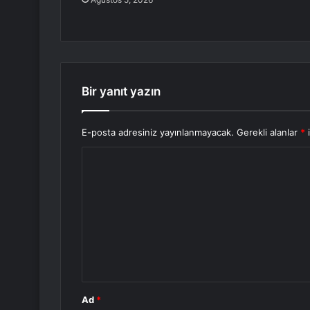
Bir yanıt yazın
E-posta adresiniz yayınlanmayacak.
Gerekli alanlar
*
i
Y
o
r
u
m
*
Ad
*