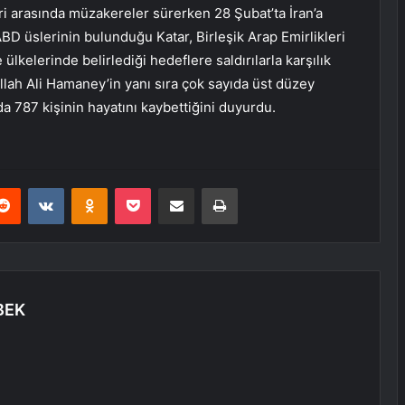
ri arasında müzakereler sürerken 28 Şubat’ta İran’a
ra ABD üslerinin bulunduğu Katar, Birleşik Arap Emirlikleri
lkelerinde belirlediği hedeflere saldırılarla karşılık
tullah Ali Hamaney’in yanı sıra çok sayıda üst düzey
ında 787 kişinin hayatını kaybettiğini duyurdu.
erest
Reddit
VKontakte
Odnoklassniki
Pocket
E-Posta ile paylaş
Yazdır
BEK