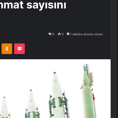
mmat sayısını
0
0
1 dakika okuma süresi
VKontakte
Odnoklassniki
Pocket