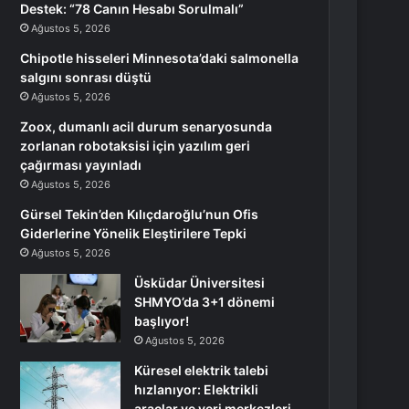
Destek: “78 Canın Hesabı Sorulmalı”
Ağustos 5, 2026
Chipotle hisseleri Minnesota’daki salmonella
salgını sonrası düştü
Ağustos 5, 2026
Zoox, dumanlı acil durum senaryosunda
zorlanan robotaksisi için yazılım geri
çağırması yayınladı
Ağustos 5, 2026
Gürsel Tekin’den Kılıçdaroğlu’nun Ofis
Giderlerine Yönelik Eleştirilere Tepki
Ağustos 5, 2026
Üsküdar Üniversitesi
SHMYO’da 3+1 dönemi
başlıyor!
Ağustos 5, 2026
Küresel elektrik talebi
hızlanıyor: Elektrikli
araçlar ve veri merkezleri