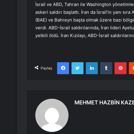
İsrail ve ABD, Tahran ile Washington yönetimle
askeri saldırı başlattı. İran da İsrail’in yanı sı
(BAE) ve Bahreyn başta olmak üzere bazı bölge ü
verdi. ABD-İsrail saldırılarında, İran lideri Aye
yetkili öldü. İran Kızılayı, ABD-İsrail saldırılar
Facebook
Twitter
LinkedIn
Tumblr
Pint
Paylaş
MEHMET HAZBİN KAZ