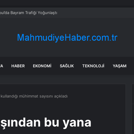
esir Havran’daki Altın Madeni Kapasite Artışına “Çed Olumlu” Kararı: 10 B
FA
HABER
EKONOMI
SAĞLIK
TEKNOLOJI
YAŞAM
 kullandığı mühimmat sayısını açıkladı
başından bu yana