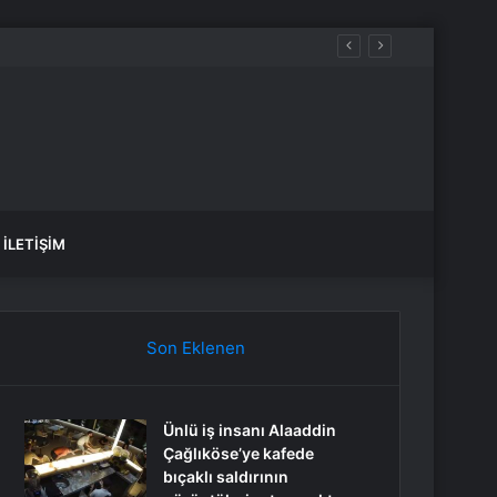
in 711 Ağaç Kesilecek
İLETIŞIM
Son Eklenen
Ünlü iş insanı Alaaddin
Çağlıköse’ye kafede
bıçaklı saldırının