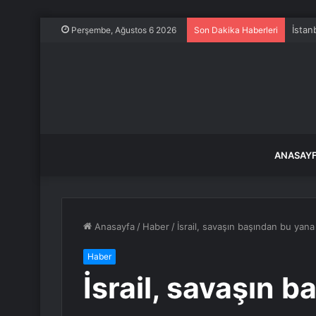
Balık
Perşembe, Ağustos 6 2026
Son Dakika Haberleri
ANASAY
Anasayfa
/
Haber
/
İsrail, savaşın başından bu yana
Haber
İsrail, savaşın 