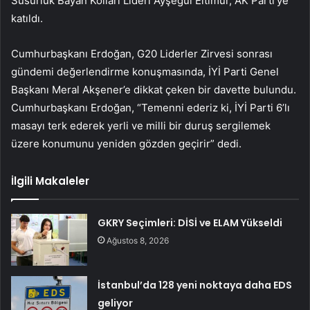
Susurluk Bayan Kolları Lideri Ayşegül Eltimur, AK Parti’ye
katıldı.
Cumhurbaşkanı Erdoğan, G20 Liderler Zirvesi sonrası
gündemi değerlendirme konuşmasında, İYİ Parti Genel
Başkanı Meral Akşener’e dikkat çeken bir davette bulundu.
Cumhurbaşkanı Erdoğan, “Temenni ederiz ki, İYİ Parti 6’lı
masayı terk ederek yerli ve milli bir duruş sergilemek
üzere konumunu yeniden gözden geçirir” dedi.
İlgili Makaleler
GKRY Seçimleri: DİSİ ve ELAM Yükseldi
Ağustos 8, 2026
İstanbul’da 128 yeni noktaya daha EDS
geliyor