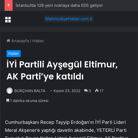
İstanbul’da 128 yeni noktaya daha EDS geliyor
Menü
Anasayfa
/
Haber
Haber
İYİ Partili Ayşegül Eltimur,
AK Parti’ye katıldı
BURÇHAN BALTA
Kasım 23, 2022
0
17
1 dakika okuma süresi
Cumhurbaşkanı Recep Tayyip Erdoğan’ın İYİ Parti Lideri
Meral Akşener’e yaptığı davetin akabinde, YETERLİ Parti