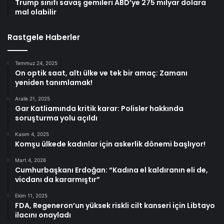
Trump sınıfı savaş gemileri ABD’ye 275 milyar dolara
mal olabilir
Rastgele Haberler
Temmuz 24, 2025
On optik saat, altı ülke ve tek bir amaç: Zamanı
yeniden tanımlamak!
Aralık 21, 2025
Gar Katliamında kritik karar: Polisler hakkında
soruşturma yolu açıldı
Kasım 4, 2025
Komşu ülkede kadınlar için askerlik dönemi başlıyor!
Mart 4, 2026
Cumhurbaşkanı Erdoğan: “Kadına el kaldıranın eli de,
vicdanı da kararmıştır”
Ekim 11, 2025
FDA, Regeneron’un yüksek riskli cilt kanseri için Libtayo
ilacını onayladı