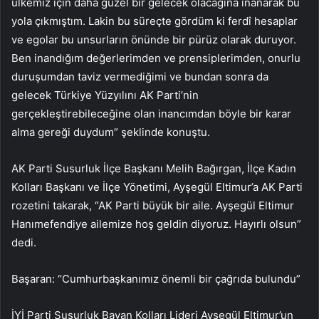
ülkemiz için daha güzel bir gelecek olacağına inanarak bu
yola çıkmıştım. Lakin bu süreçte gördüm ki ferdî hesaplar
ve egolar bu unsurların önünde bir pürüz olarak duruyor.
Ben inandığım değerlerimden ve prensiplerimden, onurlu
duruşumdan taviz vermediğimi ve bundan sonra da
gelecek Türkiye Yüzyılını AK Parti’nin
gerçekleştirebileceğine olan inancımdan böyle bir karar
alma gereği duydum” şeklinde konuştu.
AK Parti Susurluk İlçe Başkanı Melih Bağırgan, İlçe Kadın
Kolları Başkanı ve İlçe Yönetimi, Ayşegül Eltimur’a AK Parti
rozetini takarak, “AK Parti büyük bir aile. Ayşegül Eltimur
Hanımefendiye ailemize hoş geldin diyoruz. Hayırlı olsun”
dedi.
Başaran: “Cumhurbaşkanımız önemli bir çağrıda bulundu”
İYİ Parti Susurluk Bayan Kolları Lideri Ayşegül Eltimur’un