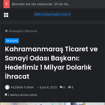
Betonları tek tek söküyorlar: 25 bin kilometrelik nehir ağını yeniden özgür bırakacaklar
Menü
Anasayfa
/
Ekonomi
Ekonomi
Kahramanmaraş Ticaret ve
Sanayi Odası Başkanı:
Hedefimiz 1 Milyar Dolarlık
İhracat
KEZİBAN TURAN
Eylül 8, 2023
0
8
2 dakika okuma süresi