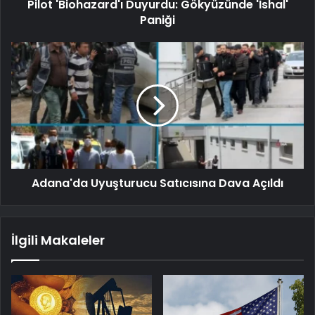
Pilot 'Biohazard'ı Duyurdu: Gökyüzünde 'İshal'
Paniği
Adana'da Uyuşturucu Satıcısına Dava Açıldı
İlgili Makaleler