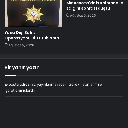
Minnesota’daki salmonella
salgını sonrası düştü
Ağustos 5, 2026
Yasa Dışı Bahis
Operasyonu: 4 Tutuklama
Ağustos 5, 2026
Bir yanıt yazın
E-posta adresiniz yayınlanmayacak.
Gerekli alanlar
*
ile
işaretlenmişlerdir
Y
o
r
u