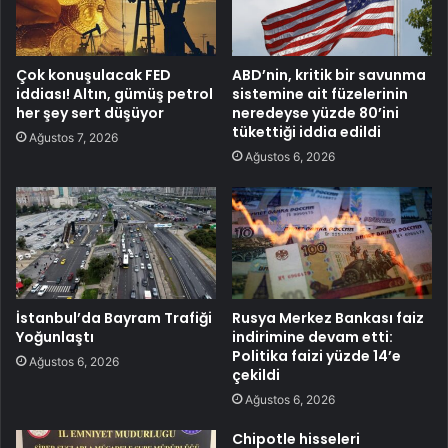
Çok konuşulacak FED
ABD’nin, kritik bir savunma
iddiası! Altın, gümüş petrol
sistemine ait füzelerinin
her şey sert düşüyor
neredeyse yüzde 80’ini
tükettiği iddia edildi
Ağustos 7, 2026
Ağustos 6, 2026
İstanbul’da Bayram Trafiği
Rusya Merkez Bankası faiz
Yoğunlaştı
indirimine devam etti:
Politika faizi yüzde 14’e
Ağustos 6, 2026
çekildi
Ağustos 6, 2026
Chipotle hisseleri