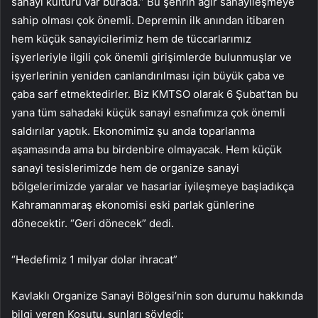
sanayi kültürü var burada.” Bu şehrin ağır sanayileşmeye
sahip olması çok önemli. Depremin ilk anından itibaren
hem küçük sanayicilerimiz hem de tüccarlarımız
işyerleriyle ilgili çok önemli girişimlerde bulunmuşlar ve
işyerlerinin yeniden canlandırılması için büyük çaba ve
çaba sarf etmektedirler. Biz KMTSO olarak 6 Şubat’tan bu
yana tüm sahadaki küçük sanayi esnafımıza çok önemli
saldırılar yaptık. Ekonomimiz şu anda toparlanma
aşamasında ama bu birdenbire olmayacak. Hem küçük
sanayi tesislerimizde hem de organize sanayi
bölgelerimizde yaralar ve hasarlar iyileşmeye başladıkça
Kahramanmaraş ekonomisi eski parlak günlerine
dönecektir. “Geri dönecek” dedi.
“Hedefimiz 1 milyar dolar ihracat”
Kavlaklı Organize Sanayi Bölgesi’nin son durumu hakkında
bilgi veren Koşutu, şunları söyledi: