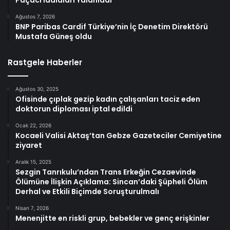
Paçacı İddiaları Yalanladı
Ağustos 7, 2026
BNP Paribas Cardif Türkiye’nin İç Denetim Direktörü
Mustafa Güneş oldu
Rastgele Haberler
Ağustos 30, 2025
Ofisinde çıplak gezip kadın çalışanları taciz eden
doktorun diploması iptal edildi
Ocak 22, 2026
Kocaeli Valisi Aktaş’tan Gebze Gazeteciler Cemiyetine
ziyaret
Aralık 15, 2025
Sezgin Tanrıkulu’ndan Trans Erkeğin Cezaevinde
Ölümüne İlişkin Açıklama: Sincan’daki Şüpheli Ölüm
Derhal ve Etkili Biçimde Soruşturulmalı
Nisan 7, 2026
Menenjitte en riskli grup, bebekler ve genç erişkinler