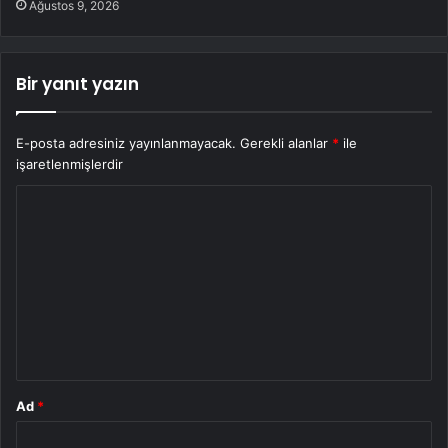
Ağustos 9, 2026
Bir yanıt yazın
E-posta adresiniz yayınlanmayacak.
Gerekli alanlar
*
ile
işaretlenmişlerdir
Y
o
r
u
m
*
Ad
*