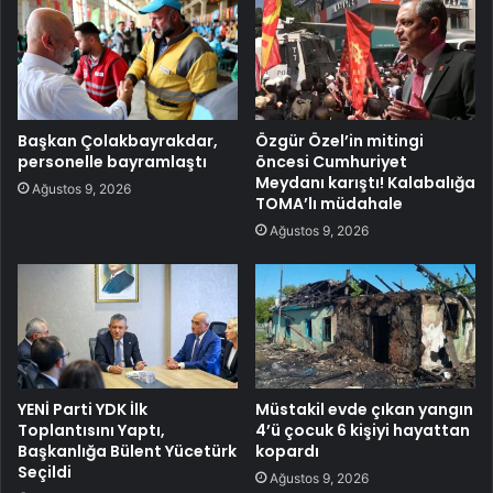
Başkan Çolakbayrakdar,
Özgür Özel’in mitingi
personelle bayramlaştı
öncesi Cumhuriyet
Meydanı karıştı! Kalabalığa
Ağustos 9, 2026
TOMA’lı müdahale
Ağustos 9, 2026
YENİ Parti YDK İlk
Müstakil evde çıkan yangın
Toplantısını Yaptı,
4’ü çocuk 6 kişiyi hayattan
Başkanlığa Bülent Yücetürk
kopardı
Seçildi
Ağustos 9, 2026