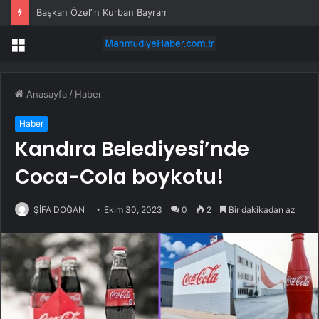
Başkan Özel’in Kurban Bayramı mesajı
Menü
Anasayfa
/
Haber
Haber
Kandıra Belediyesi’nde
Coca-Cola boykotu!
ŞİFA DOĞAN
Ekim 30, 2023
0
2
Bir dakikadan az