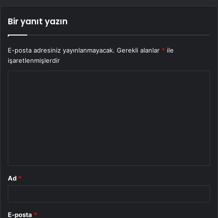
Bir yanıt yazın
E-posta adresiniz yayınlanmayacak.
Gerekli alanlar
*
ile
işaretlenmişlerdir
Y
o
r
u
m
*
Ad
*
E-posta
*