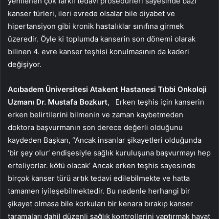
yenilenen çok farklı tedavi prosedürleri sayesinde bazı
kanser türleri, ileri evrede olsalar bile diyabet ve
hipertansiyon gibi kronik hastalıklar sınıfına girmek
üzeredir. Öyle ki toplumda kanserin son dönemi olarak
bilinen 4. evre kanser teşhisi konulmasının da kaderi
değişiyor.
Acıbadem Üniversitesi Atakent Hastanesi Tıbbi Onkoloji
Uzmanı Dr. Mustafa Bozkurt
,
Erken teşhis için kanserin
erken belirtilerini bilmenin ve zaman kaybetmeden
doktora başvurmanın son derece değerli olduğunu
kaydeden Başkan, “Ancak insanlar şikayetleri olduğunda
‘bir şey olur’ endişesiyle sağlık kuruluşuna başvurmayı hep
erteliyorlar. kötü olacak’ Ancak erken teşhis sayesinde
birçok kanser türü artık tedavi edilebilmekte ve hatta
tamamen iyileşebilmektedir. Bu nedenle herhangi bir
şikayet olmasa bile korkuları bir kenara bırakıp kanser
taramaları dahil düzenli sağlık kontrollerini yaptırmak hayat