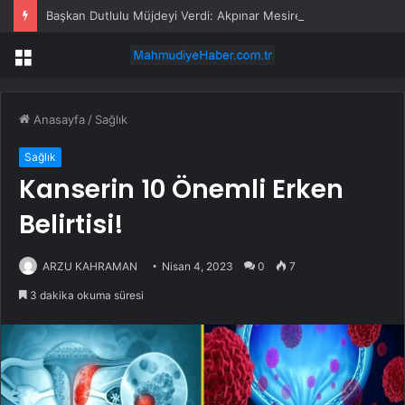
Başkan Dutlulu Müjdeyi Verdi: Akpınar Mesire Alanı Hizmete Açılıyor
Menü
Anasayfa
/
Sağlık
Sağlık
Kanserin 10 Önemli Erken
Belirtisi!
ARZU KAHRAMAN
Nisan 4, 2023
0
7
3 dakika okuma süresi