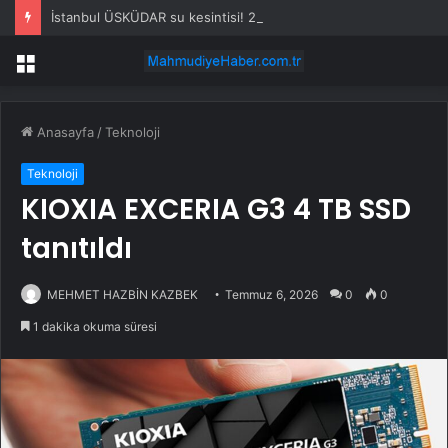
İstanbul ÜSKÜDAR su kesintisi! 24-25 Temmuz İSKİ Üsküdar su kesintisi ne zaman bitecek, sular ne zaman gelecek?
Menü
Anasayfa
/
Teknoloji
Teknoloji
KIOXIA EXCERIA G3 4 TB SSD
tanıtıldı
MEHMET HAZBİN KAZBEK
Temmuz 6, 2026
0
0
1 dakika okuma süresi