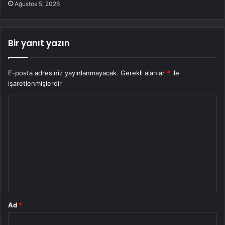
Ağustos 5, 2026
Bir yanıt yazın
E-posta adresiniz yayınlanmayacak.
Gerekli alanlar
*
ile
işaretlenmişlerdir
Y
o
r
u
m
*
Ad
*