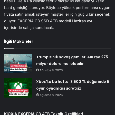
nesil PCIe 4.0’a kıyasla teorik olarak iki kat daha yüksek
bant genişliği sunuyor. Böylece yüksek performansı uygun
fiyata satın almak isteyen müşteriler için güçlü bir seçenek
oluyor. EXCERIA G3 SSD 4TB modeli Haziran ayı
içerisinde satışa sunulacak.
İlgili Makaleler
Trump sınıfı savaş gemileri ABD’ye 275
milyar dolara mal olabilir
Ağustos 8, 2026
Xbox’ta bu hafta: 3.500 TL değerinde 5
oyun oynaması ücretsiz
Ağustos 8, 2026
KIOXIA EXCERIA G3 4TB Teknik Özellikleri