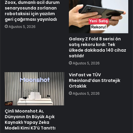
Zoox, dumanlı acil durum
senaryosunda zorlanan
robotaksisi için yazılım
geri çağırması yayınladı
Ağustos 5, 2026
Galaxy Z Fold 8 serisi ön
satış rekoru kırdı: Tek
ülkede dakikada 140 cihaz
satıldı!
Ağustos 5, 2026
VinFast ve TÜV
Rheinland’dan Stratejik
Ortaklık
Ağustos 5, 2026
Çinli Moonshot Aı,
Dünyanın En Büyük Açık
Kaynaklı Yapay Zeka
Modeli Kimi K3’ü Tanıttı