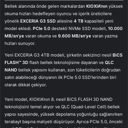
Bellek alanında önde gelen markalardan
KIOXIA’nın
yüksek
okuma hızları hedefleyen oyuncu ve içerik üreticilere
yönelik
EXCERIA G3 SSD
ailesine
4 TB
kapasiteli yeni
model ekledi.
PCIe 5.0
destekli NVMe SSD modeli,
10.000
MB/sn’ye
varan okuma ve
9.600 MB/sn’ye
varan yazma
hızları sunuyor.
Yeni EXCERIA G3 4TB modeli, şirketin sekizinci nesil
BiCS
FLASH™ 3D
flash bellek teknolojisine dayanan ve
QLC
NAND
bellek yapısını kullanan, son tüketicilerin doğrudan
satın alabileceği dünyanın ilk PCIe 5.0 SSD’lerinden biri
olarak dikkat çekiyor.
Yeni model, KIOXIA’nın 8. nesil BiCS FLASH 3D NAND
teknolojisini temel alıyor ve QLC (Quad-Level Cell) bellek
yapısı sayesinde, yüksek depolama yoğunluğu sağlanırken
terabayt başına maliyeti düşürüyor. Ayrıca PCIe 5.0, önceki