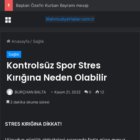
Başkan Özel’in Kurban Bayramı mesajı
Menü
Anasayfa
/
Sağlık
Sağlık
Kontrolsüz Spor Stres
Kırığına Neden Olabilir
BURÇHAN BALTA
Kasım 21, 2022
0
12
2 dakika okuma süresi
STRES KIRIĞINA DİKKAT!
Vücudun günlük aktiviteleri sırasında fazla güce maruz