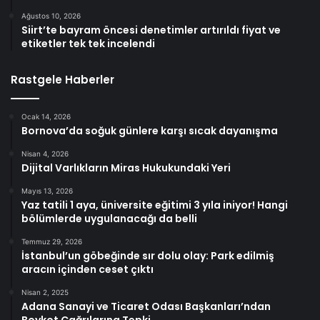
Ağustos 10, 2026
Siirt’te bayram öncesi denetimler artırıldı fiyat ve
etiketler tek tek incelendi
Rastgele Haberler
Ocak 14, 2026
Bornova’da soğuk günlere karşı sıcak dayanışma
Nisan 4, 2026
Dijital Varlıkların Miras Hukukundaki Yeri
Mayıs 13, 2026
Yaz tatili 1 aya, üniversite eğitimi 3 yıla iniyor! Hangi
bölümlerde uygulanacağı da belli
Temmuz 29, 2026
İstanbul’un göbeğinde sır dolu olay: Park edilmiş
aracın içinden ceset çıktı
Nisan 2, 2025
Adana Sanayi ve Ticaret Odası Başkanları’ndan
Boykot Çağrılarına Tepki