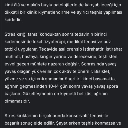
kimi âlâ ve makûs huylu patolojilerle de karışabileceği için
dikkatli bir klinik kıymetlendirme ve ayırıcı teşhis yapılması
kaidedir.
Stres kırığı tanısı konduktan sonra tedavinin birinci
kademesinde lokal fizyoterapi, medikal tedavi ve buz
tatbiki uygulanır. Tedavide asıl prensip istirahattir. İstirahat
mühleti; hastaya, kırığın yerine ve derecesine, teşhisten
evvel geçen mühlete nazaran değişir. Sonrasında yavaş
yavaş olağan yük verilir, çok aktivite önerilir. Bisiklet,
yüzme ve su içi antrenmanlar önerilir. İkinci basamakta,
ağrının geçmesinden 10-l4 gün sonra yavaş yavaş spora
başlanır. Güzelleşmenin en kıymetli belirtisi ağrının
olmamasıdır.
Stres kırıklarının birçoklarında konservatif tedavi ile
başarılı sonuç elde edilir. Şayet erken teşhis konmazsa ve