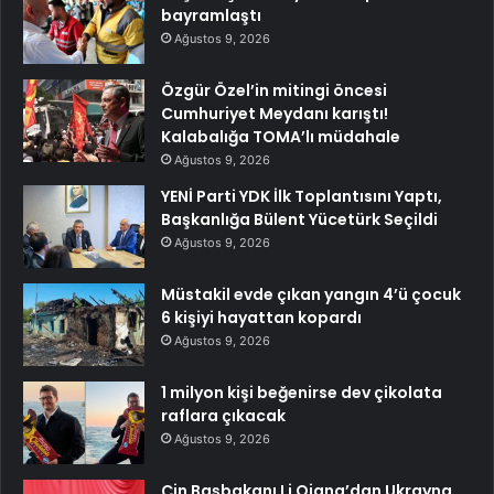
bayramlaştı
Ağustos 9, 2026
Özgür Özel’in mitingi öncesi
Cumhuriyet Meydanı karıştı!
Kalabalığa TOMA’lı müdahale
Ağustos 9, 2026
YENİ Parti YDK İlk Toplantısını Yaptı,
Başkanlığa Bülent Yücetürk Seçildi
Ağustos 9, 2026
Müstakil evde çıkan yangın 4’ü çocuk
6 kişiyi hayattan kopardı
Ağustos 9, 2026
1 milyon kişi beğenirse dev çikolata
raflara çıkacak
Ağustos 9, 2026
Çin Başbakanı Li Qiang’dan Ukrayna