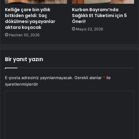
Kelliğe çare bin yıllık
Kurban Bayramı’nda
bitkiden geldi: Saç
Sağlıklı Et Tüketimi için 5
dökülmesi yaşayanlar
Öneri!
aktara koşacak
Mayıs 23, 2026
Haziran 30, 2026
Bir yanıt yazın
E-posta adresiniz yayınlanmayacak.
Gerekli alanlar
*
ile
işaretlenmişlerdir
Y
o
r
u
m