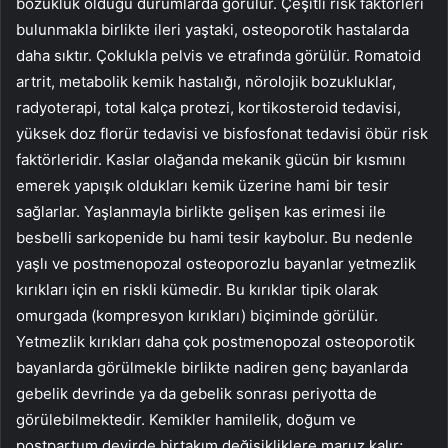
bozukluk olduğu durumlarda görülür. Çeşitli risk faktörleri
bulunmakla birlikte ileri yaştaki, osteoporotik hastalarda
daha sıktır. Çoklukla pelvis ve etrafında görülür. Romatoid
artrit, metabolik kemik hastalığı, nörolojik bozukluklar,
radyoterapi, total kalça protezi, kortikosteroid tedavisi,
yüksek doz florür tedavisi ve bisfosfonat tedavisi öbür risk
faktörleridir. Kaslar olağanda mekanik gücün bir kısmını
emerek yapışık oldukları kemik üzerine hami bir tesir
sağlarlar. Yaşlanmayla birlikte gelişen kas erimesi ile
besbelli sarkopenide bu hami tesir kaybolur. Bu nedenle
yaşlı ve postmenopozal osteoporozlu bayanlar yetmezlik
kırıkları için en riskli kümedir. Bu kırıklar tipik olarak
omurgada (kompresyon kırıkları) biçiminde görülür.
Yetmezlik kırıkları daha çok postmenopozal osteoporotik
bayanlarda görülmekle birlikte nadiren genç bayanlarda
gebelik devrinde ya da gebelik sonrası periyotta de
görülebilmektedir. Kemikler hamilelik, doğum ve
postpartum devirde birtakım değişikliklere maruz kalır;