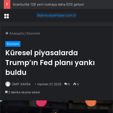
İstanbul’da 128 yeni noktaya daha EDS geliyor
Menü
Anasayfa
/
Ekonomi
Ekonomi
Küresel piyasalarda
Trump’ın Fed planı yankı
buldu
ÜMİT SAVĞA
Haziran 27, 2025
0
0
2 dakika okuma süresi