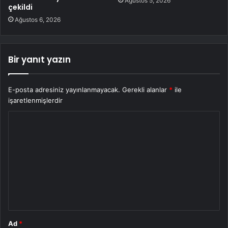
Ağustos 5, 2026
çekildi
Ağustos 6, 2026
Bir yanıt yazın
E-posta adresiniz yayınlanmayacak.
Gerekli alanlar
*
ile
işaretlenmişlerdir
Y
o
r
u
m
*
Ad
*