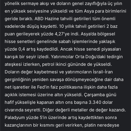
yönelik sermaye akışı ve doların genel zayıflığıyla üç yılın
en yüksek seviyesine yükseldi ve tüm Asya para birimlerini
geride bıraktı. ABD Hazine tahvili getirileri tüm önemli
vadelerde düşüş kaydetti. 10 yıllık tahvil getirileri 2 baz
puan gerileyerek yüzde 4,27’ye indi. Asya’da bölgesel
hisse senetleri genelinde sabah işlemlerinde yaklaşık
yüzde 0,4 artış kaydedildi. Ancak hisse senedi piyasaları
karışık bir seyir izledi. Yatırımcılar Orta Doğu’daki tedirgin
ateşkesi izlerken, petrol ikinci gününde de yükseldi.
Doların değer kaybetmesi ve yatırımcıların İsrail-İran
gerginliğinin yeniden savaşa dönüşmeyeceğine dair daha
net işaretler ile Fed’in faiz politikasına ilişkin daha fazla
açıklık istemesi üzerine altın yükseldi. Çarşamba günü
hafif yükselişle kapanan altın ons başına 3.340 dolar
civarında seyretti. Diğer değerli metaller de değer kazandı.
Paladyum yüzde 5’in üzerinde artış kaydettikten sonra
kazançlarının bir kısmını geri verirken, platin neredeyse