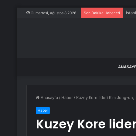
İstan
Cumartesi, Ağustos 8 2026
Son Dakika Haberleri
ANASAY
Anasayfa
/
Haber
/
Kuzey Kore lideri Kim Jong-un, k
Haber
Kuzey Kore lide