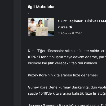
İlgili Makaleler
GKRY Seçimleri: DİSİ ve ELAM
Yükseldi
Ağustos 8, 2026
Kim, “Eğer düşmanlar sık sık nükleer saldırı a
(DPRK) tehdit oluşturmaya devam ederse, parti
biçimde karşılık verecek.” tabirini kullandı.
Kuzey Kore’nin kıtalararası füze denemesi
Güney Kore Genelkurmay Başkanlığı, dün yaptığ
saatle 10.18’de kıtalararası balistik füze fırlatt
Japonya Savunma Bakanlığı da yerel saatle 11.2