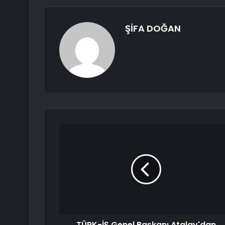
ŞİFA DOĞAN
TÜRK-İŞ Genel Başkanı Atalay'dan