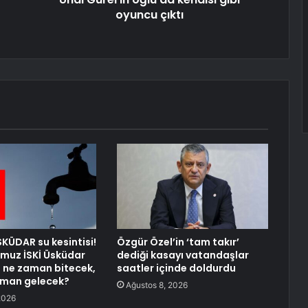
oyuncu çıktı
SKÜDAR su kesintisi!
Özgür Özel’in ‘tam takır’
muz İSKİ Üsküdar
dediği kasayı vatandaşlar
si ne zaman bitecek,
saatler içinde doldurdu
aman gelecek?
Ağustos 8, 2026
2026