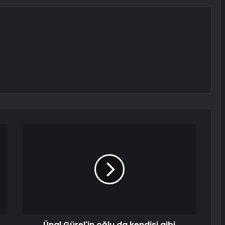
Ünal Gürel'in oğlu da kendisi gibi