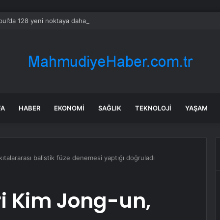
bul’da 128 yeni noktaya daha EDS geliyor
FA
HABER
EKONOMI
SAĞLIK
TEKNOLOJI
YAŞAM
ıtalararası balistik füze denemesi yaptığı doğruladı
ri Kim Jong-un,