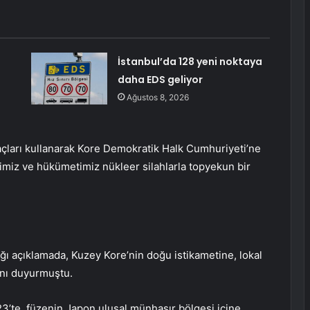
İstanbul’da 128 yeni noktaya
daha EDS geliyor
Ağustos 8, 2026
raçları kullanarak Kore Demokratik Halk Cumhuriyeti’ne
miz ve hükümetimiz nükleer silahlarla topyekun bir
ı açıklamada, Kuzey Kore’nin doğu istikametine, lokal
ığını duyurmuştu.
3’te, füzenin Japon ulusal münhasır bölgesi içine