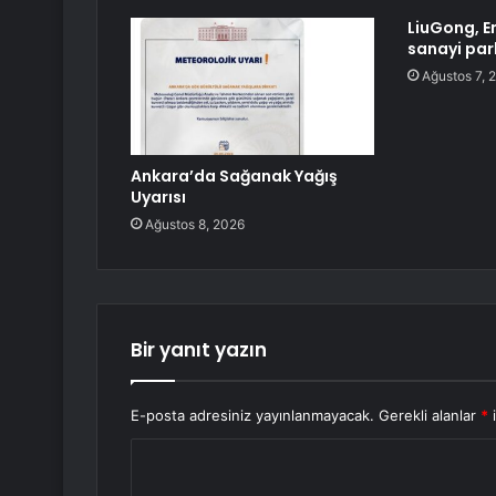
LiuGong, E
sanayi par
Ağustos 7, 
Ankara’da Sağanak Yağış
Uyarısı
Ağustos 8, 2026
Bir yanıt yazın
E-posta adresiniz yayınlanmayacak.
Gerekli alanlar
*
i
Y
o