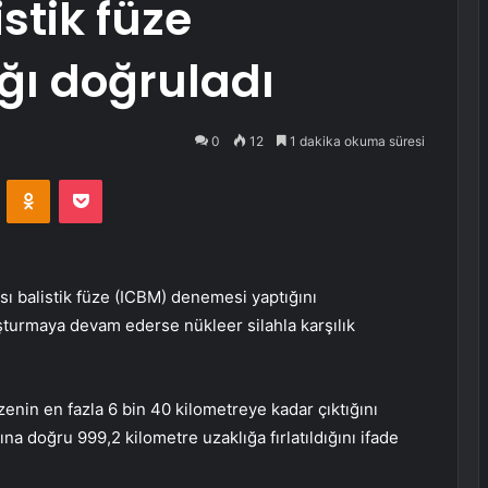
istik füze
ğı doğruladı
0
12
1 dakika okuma süresi
VKontakte
Odnoklassniki
Pocket
ı balistik füze (ICBM) denemesi yaptığını
şturmaya devam ederse nükleer silahla karşılık
enin en fazla 6 bin 40 kilometreye kadar çıktığını
na doğru 999,2 kilometre uzaklığa fırlatıldığını ifade