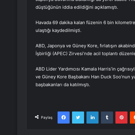
düştüğünün iddia edildiğini açıklamıştı.
Havada 69 dakika kalan füzenin 6 bin kilometre 
ulaştığı kaydedilmişti.
ABD, Japonya ve Güney Kore, fırlatışın akabin
İşbirliği (APEC) Zirvesi’nde acil toplantı düzenl
ABD Lider Yardımcısı Kamala Harris’in çağrısıy
ve Güney Kore Başbakanı Han Duck Soo’nun yan
başbakanları da katılmıştı.
Facebook
Twitter
LinkedIn
Tumblr
Pint
Paylaş