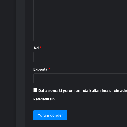
r
u
m
*
Ad
*
E-posta
*
Daha sonraki yorumlarımda kullanılması için adı
kaydedilsin.