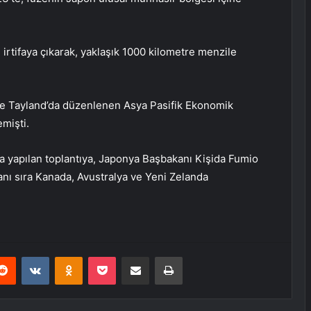
irtifaya çıkarak, yaklaşık 1000 kilometre menzile
de Tayland’da düzenlenen Asya Pasifik Ekonomik
emişti.
la yapılan toplantıya, Japonya Başbakanı Kişida Fumio
ı sıra Kanada, Avustralya ve Yeni Zelanda
erest
Reddit
VKontakte
Odnoklassniki
Pocket
E-Posta ile paylaş
Yazdır