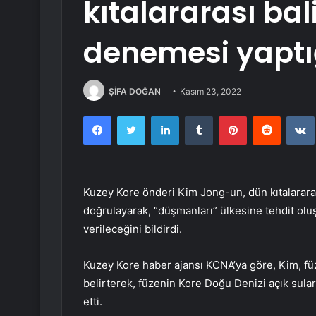
kıtalararası bal
denemesi yaptı
ŞİFA DOĞAN
Kasım 23, 2022
Facebook
Twitter
LinkedIn
Tumblr
Pinterest
Reddit
Kuzey Kore önderi Kim Jong-un, dün kıtalararas
doğrulayarak, “düşmanları” ülkesine tehdit olu
verileceğini bildirdi.
Kuzey Kore haber ajansı KCNA’ya göre, Kim, füz
belirterek, füzenin Kore Doğu Denizi açık suları
etti.