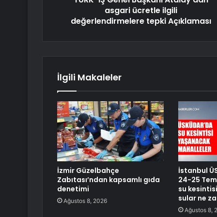
asgari ücretle ilgili
değerlendirmelere tepki Açıklaması
İlgili Makaleler
İzmir Güzelbahçe
İstanbul Ü
Zabıtası’ndan kapsamlı gıda
24-25 Tem
denetimi
su kesinti
sular ne z
Ağustos 8, 2026
Ağustos 8, 