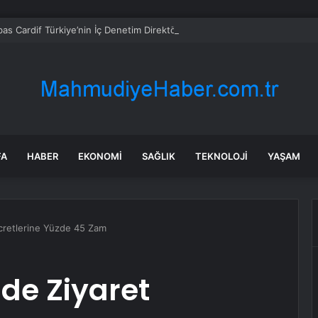
bas Cardif Türkiye’nin İç Denetim Direktörü Mustafa Güneş oldu
FA
HABER
EKONOMI
SAĞLIK
TEKNOLOJI
YAŞAM
cretlerine Yüzde 45 Zam
de Ziyaret