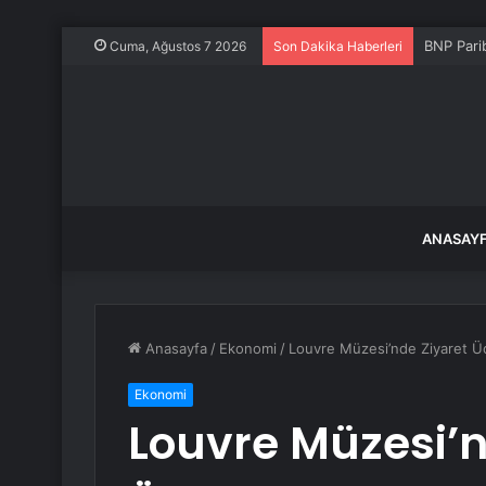
BNP Pari
Cuma, Ağustos 7 2026
Son Dakika Haberleri
ANASAY
Anasayfa
/
Ekonomi
/
Louvre Müzesi’nde Ziyaret Ü
Ekonomi
Louvre Müzesi’n