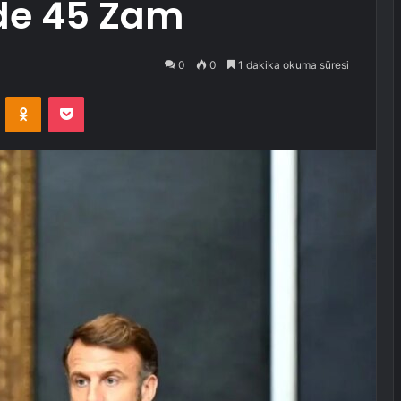
zde 45 Zam
0
0
1 dakika okuma süresi
VKontakte
Odnoklassniki
Pocket