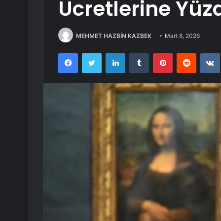
Ücretlerine Yü
MEHMET HAZBİN KAZBEK
Mart 8, 2026
Facebook
Twitter
LinkedIn
Tumblr
Pinterest
Reddit