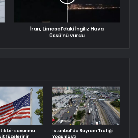
İran, Limasol'daki İngiliz Hava
Üssü'nü vurdu
itik bir savunma
İstanbul’da Bayram Trafiği
it füzelerinin
Yoğunlaştı