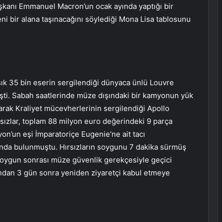
şkanı Emmanuel Macron’un ocak ayında yaptığı bir
eni bir alana taşınacağını söylediği Mona Lisa tablosunu
şık 35 bin eserin sergilendiği dünyaca ünlü Louvre
şti. Sabah saatlerinde müze dışındaki bir kamyonun yük
arak Kraliyet mücevherlerinin sergilendiği Apollo
ırsızlar, toplam 88 milyon euro değerindeki 9 parça
yon’un eşi İmparatoriçe Eugenie’ne ait tacı
ında bulunmuştu. Hırsızların soygunu 7 dakika sürmüş
 Soygun sonrası müze güvenlik gerekçesiyle geçici
ından 3 gün sonra yeniden ziyaretçi kabul etmeye