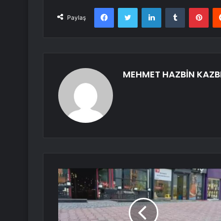
Facebook
Twitter
LinkedIn
Tumblr
Pint
Paylaş
MEHMET HAZBİN KAZB