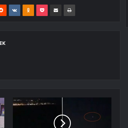
erest
Reddit
VKontakte
Odnoklassniki
Pocket
E-Posta ile paylaş
Yazdır
EK