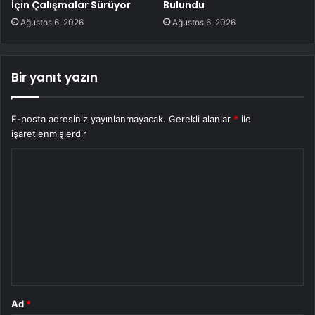
İçin Çalışmalar Sürüyor
Bulundu
Ağustos 6, 2026
Ağustos 6, 2026
Bir yanıt yazın
E-posta adresiniz yayınlanmayacak.
Gerekli alanlar
*
ile
işaretlenmişlerdir
Y
o
r
u
m
*
Ad
*