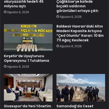
okuryazarlık hedefi 45
Çağlıköse’ye kafede
milyonu aştı
bıçaklı saldırının
görüntüleri ortaya çıktı
Ağustos 6, 2026
Ağustos 6, 2026
Balıkesir Havran’daki Altın
Madeni Kapasite Artışına
“Çed Olumlu” Kararı: 10 Bin
711 Ağaç Kesilecek
Ağustos 6, 2026
Kırşehir’de Uyuşturucu
Operasyonu: 1 Tutuklama
Ağustos 6, 2026
Sivasspor’da Yeni Yönetim
Samandağ’da Ceset