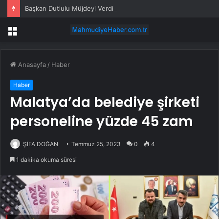
Başkan Dutlulu Müjdeyi Verdi: Akpınar Mesire Alanı Hizmete Açılıyor
Menü
Anasayfa
/
Haber
Haber
Malatya’da belediye şirketi
personeline yüzde 45 zam
ŞİFA DOĞAN
Temmuz 25, 2023
0
4
1 dakika okuma süresi