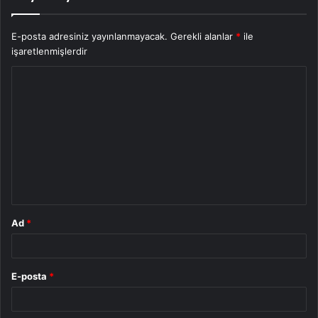
E-posta adresiniz yayınlanmayacak.
Gerekli alanlar
*
ile
işaretlenmişlerdir
Y
o
r
u
m
*
Ad
*
E-posta
*