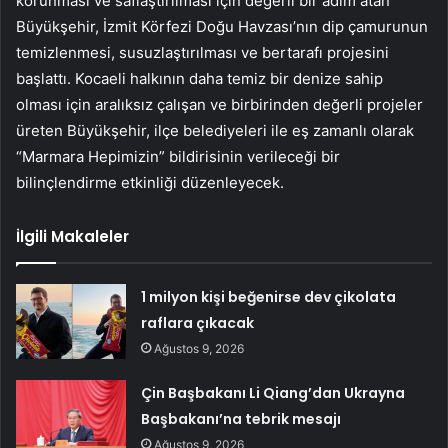
korunması ve saflaştırılması için değerli bir adım atan
Büyükşehir, İzmit Körfezi Doğu Havzası’nın dip çamurunun
temizlenmesi, susuzlaştırılması ve bertarafı projesini
başlattı. Kocaeli halkının daha temiz bir denize sahip
olması için aralıksız çalışan ve birbirinden değerli projeler
üreten Büyükşehir, ilçe belediyeleri ile eş zamanlı olarak
“Marmara Hepimizin” bildirisinin verileceği bir
bilinçlendirme etkinliği düzenleyecek.
İlgili Makaleler
1 milyon kişi beğenirse dev çikolata
raflara çıkacak
Ağustos 9, 2026
Çin Başbakanı Li Qiang’dan Ukrayna
Başbakanı’na tebrik mesajı
Ağustos 9, 2026