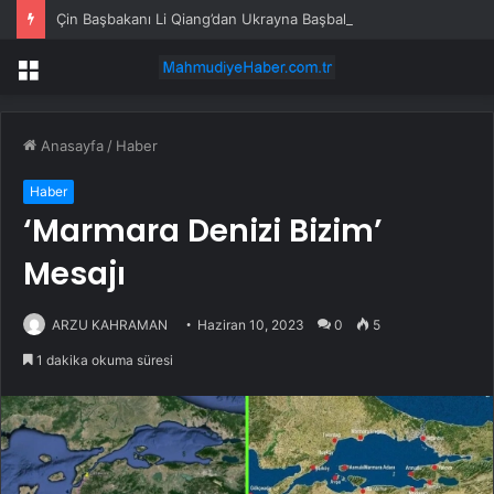
Çin Başbakanı Li Qiang’dan Ukrayna Başbakanı’na tebrik mesajı
Menü
Anasayfa
/
Haber
Haber
‘Marmara Denizi Bizim’
Mesajı
ARZU KAHRAMAN
Haziran 10, 2023
0
5
1 dakika okuma süresi