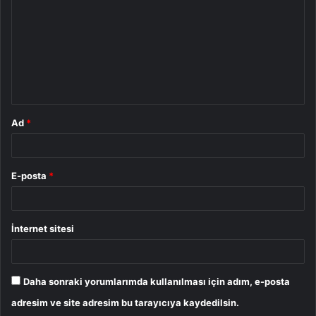
r
u
m
*
Ad
*
E-posta
*
İnternet sitesi
Daha sonraki yorumlarımda kullanılması için adım, e-posta
adresim ve site adresim bu tarayıcıya kaydedilsin.