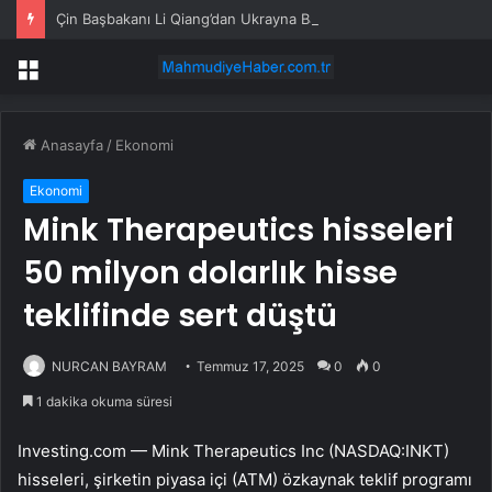
Çin Başbakanı Li Qiang’dan Ukrayna Başbakanı’na tebrik mesajı
Menü
Anasayfa
/
Ekonomi
Ekonomi
Mink Therapeutics hisseleri
50 milyon dolarlık hisse
teklifinde sert düştü
NURCAN BAYRAM
Temmuz 17, 2025
0
0
1 dakika okuma süresi
Investing.com —
Mink Therapeutics
Inc (NASDAQ:
INKT
)
hisseleri, şirketin piyasa içi (ATM) özkaynak teklif programı