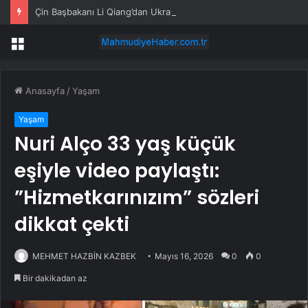
Çin Başbakanı Li Qiang’dan Ukrayna Başbakanı’na tebrik mesajı
Menü
Anasayfa
/
Yaşam
Yaşam
Nuri Alço 33 yaş küçük
eşiyle video paylaştı:
”Hizmetkarınızım” sözleri
dikkat çekti
MEHMET HAZBİN KAZBEK
Mayıs 16, 2026
0
0
Bir dakikadan az