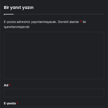
Bir yanıt yazın
E-posta adresiniz yayınlanmayacak.
Gerekli alanlar
*
ile
işaretlenmişlerdir
Y
o
r
u
m
*
Ad
*
E-posta
*