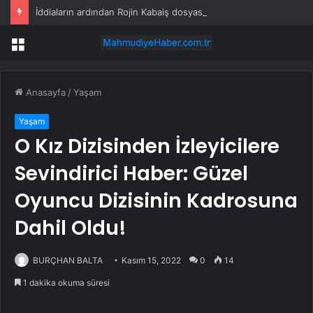
İddiaların ardından Rojin Kabaiş dosyasındaki DNA raporları yeniden gündemde
Menü
Anasayfa
/
Yaşam
Yaşam
O Kız Dizisinden İzleyicilere
Sevindirici Haber: Güzel
Oyuncu Dizisinin Kadrosuna
Dahil Oldu!
BURÇHAN BALTA
Kasım 15, 2022
0
14
1 dakika okuma süresi