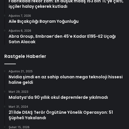
Fabrikada rekor zam: En düşük maaş 153 bin TL’ye çıktı,
işçiler halay çekerek kutladı
Ağustos 7, 2026
Aile Bıçakçılığı Bayram Yoğunluğu
Ağustos 6, 2026
Abra Group, Embraer’den 45’e Kadar E195-E2 Uçağı
Satın Alacak
Rastgele Haberler
Ağustos 21, 2025
Nvidia şimdi en az sahip olunan mega teknoloji hissesi
haline geldi
Mart 29, 2023
Malatya’da 90 yıllık okul depremlerde yıkılmadı
Mart 31, 2024
21 İlde DEAŞ Terör Örgütüne Yönelik Operasyon: 51
Şüpheli Yakalandı
Şubat 15, 2026