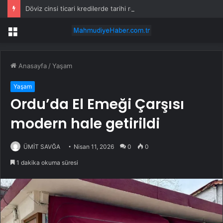
Döviz cinsi ticari kredilerde tarihi rekor
Menü
Anasayfa
/
Yaşam
Yaşam
Ordu’da El Emeği Çarşısı
modern hale getirildi
ÜMİT SAVĞA
Nisan 11, 2026
0
0
1 dakika okuma süresi