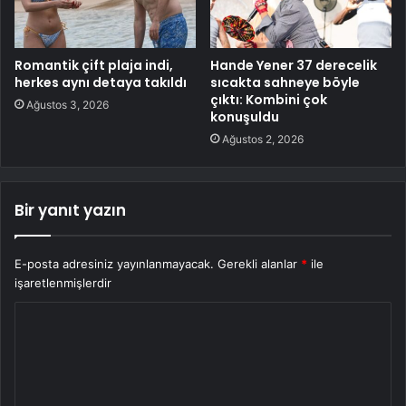
Romantik çift plaja indi,
Hande Yener 37 derecelik
herkes aynı detaya takıldı
sıcakta sahneye böyle
çıktı: Kombini çok
Ağustos 3, 2026
konuşuldu
Ağustos 2, 2026
Bir yanıt yazın
E-posta adresiniz yayınlanmayacak.
Gerekli alanlar
*
ile
işaretlenmişlerdir
Y
o
r
u