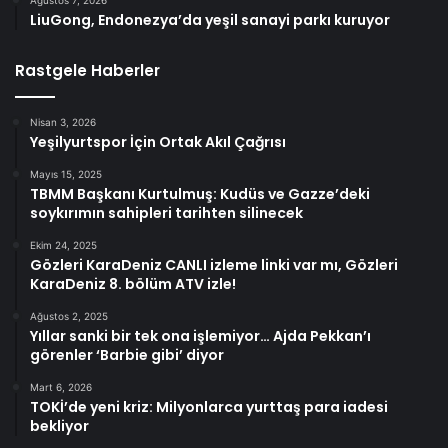
LiuGong, Endonezya’da yeşil sanayi parkı kuruyor
Rastgele Haberler
Nisan 3, 2026
Yeşilyurtspor İçin Ortak Akıl Çağrısı
Mayıs 15, 2025
TBMM Başkanı Kurtulmuş: Kudüs ve Gazze’deki
soykırımın sahipleri tarihten silinecek
Ekim 24, 2025
Gözleri KaraDeniz CANLI izleme linki var mı, Gözleri
KaraDeniz 8. bölüm ATV izle!
Ağustos 2, 2025
Yıllar sanki bir tek ona işlemiyor… Ajda Pekkan’ı
görenler ‘Barbie gibi’ diyor
Mart 6, 2026
TOKİ’de yeni kriz: Milyonlarca yurttaş para iadesi
bekliyor