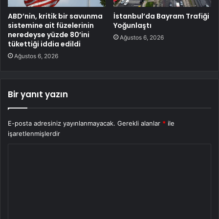
ABD’nin, kritik bir savunma
İstanbul’da Bayram Trafiği
sistemine ait füzelerinin
Yoğunlaştı
neredeyse yüzde 80’ini
Ağustos 6, 2026
tükettiği iddia edildi
Ağustos 6, 2026
Bir yanıt yazın
E-posta adresiniz yayınlanmayacak.
Gerekli alanlar
*
ile
işaretlenmişlerdir
Y
o
r
u
m