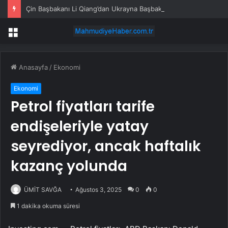
Çin Başbakanı Li Qiang’dan Ukrayna Başbakanı’na tebrik mesajı
Menü
Anasayfa
/
Ekonomi
Ekonomi
Petrol fiyatları tarife
endişeleriyle yatay
seyrediyor, ancak haftalık
kazanç yolunda
ÜMİT SAVĞA
Ağustos 3, 2025
0
0
1 dakika okuma süresi