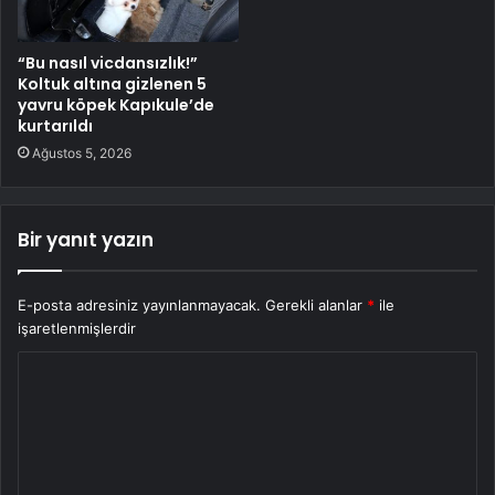
“Bu nasıl vicdansızlık!”
Koltuk altına gizlenen 5
yavru köpek Kapıkule’de
kurtarıldı
Ağustos 5, 2026
Bir yanıt yazın
E-posta adresiniz yayınlanmayacak.
Gerekli alanlar
*
ile
işaretlenmişlerdir
Y
o
r
u