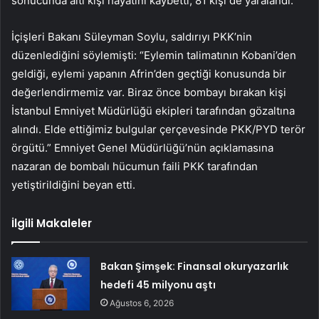
sonucunda altı kişi hayatını kaybetti, 81 kişi de yaralandı.
İçişleri Bakanı Süleyman Soylu, saldırıyı PKK’nin
düzenlediğini söylemişti: “Eylemin talimatının Kobani’den
geldiği, eylemi yapanın Afrin’den geçtiği konusunda bir
değerlendirmemiz var. Biraz önce bombayı bırakan kişi
İstanbul Emniyet Müdürlüğü ekipleri tarafından gözaltına
alındı. Elde ettiğimiz bulgular çerçevesinde PKK/PYD terör
örgütü.” Emniyet Genel Müdürlüğü’nün açıklamasına
nazaran de bombalı hücumun faili PKK tarafından
yetiştirildiğini beyan etti.
İlgili Makaleler
Bakan Şimşek: Finansal okuryazarlık
hedefi 45 milyonu aştı
Ağustos 6, 2026