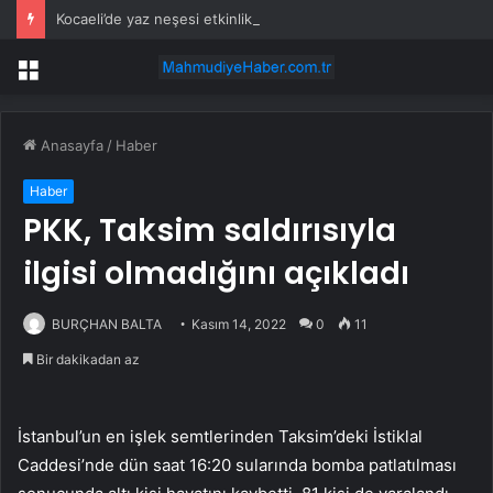
Kocaeli’de yaz neşesi etkinlikleri yoğun ilgi görüyor
Menü
Anasayfa
/
Haber
Haber
PKK, Taksim saldırısıyla
ilgisi olmadığını açıkladı
BURÇHAN BALTA
Kasım 14, 2022
0
11
Bir dakikadan az
İstanbul’un en işlek semtlerinden Taksim’deki İstiklal
Caddesi’nde dün saat 16:20 sularında bomba patlatılması