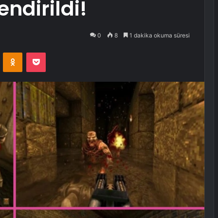
ndirildi!
0
8
1 dakika okuma süresi
VKontakte
Odnoklassniki
Pocket