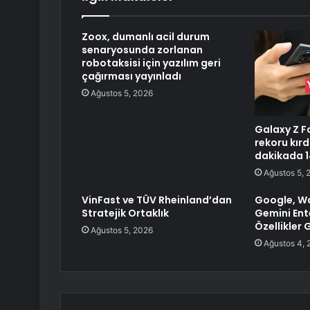
Zoox, dumanlı acil durum
senaryosunda zorlanan
robotaksisi için yazılım geri
çağırması yayınladı
Ağustos 5, 2026
Galaxy Z Fo
rekoru kırd
dakikada 14
Ağustos 5, 
VinFast ve TÜV Rheinland’dan
Google, W
Stratejik Ortaklık
Gemini Ent
Özellikler 
Ağustos 5, 2026
Ağustos 4, 