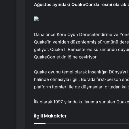
Ağustos ayındaki QuakeCon’da resmi olarak du
Daha önce Kore Oyun Derecelendirme ve Yönet
Quake’in yeniden düzenlenmiş sürümünü derece
geliyor. Quake II Remastered sürümünün duyurul
QuakeCon etkinliğine çeviriyor.
Quake oyunu temel olarak insanlığın Dünya’yı i
halinde olmasıyla ilgili. Burada first-person shoo
platform itemleri ile de düşmanları ortadan kald
İlk olarak 1997 yılında kullanıma sunulan Quake 
İlgili Makaleler