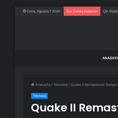
Çin Dışiş
Cuma, Ağustos 7 2026
Son Dakika Haberleri
ANASAY
Anasayfa
/
Teknoloji
/
Quake II Remastered Geliyor 
Teknoloji
Quake II Remas