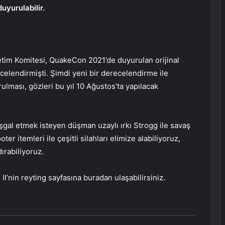
yurulabilir.
im Komitesi, QuakeCon 2021’de duyurulan orijinal
lendirmişti. Şimdi yeni bir derecelendirme ile
ması, gözleri bu yıl 10 Ağustos’ta yapılacak
şgal etmek isteyen düşman uzaylı ırkı Strogg ile savaş
ter itemleri ile çeşitli silahları elimize alabiliyoruz,
ırabiliyoruz.
II’nin reyting sayfasına buradan ulaşabilirsiniz.