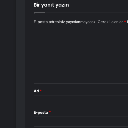
Bir yanıt yazın
E-posta adresiniz yayınlanmayacak.
Gerekli alanlar
*
i
Y
o
r
u
m
*
Ad
*
E-posta
*