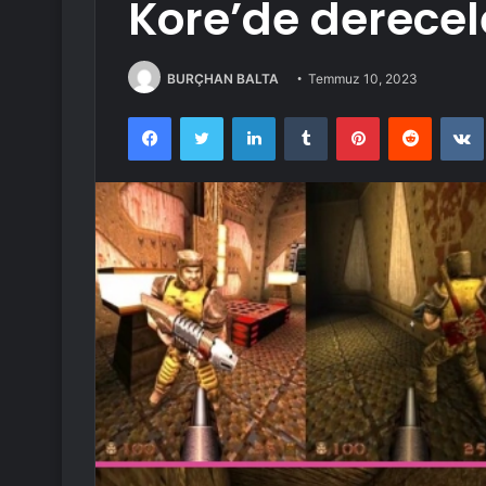
Kore’de derecele
BURÇHAN BALTA
Temmuz 10, 2023
Facebook
Twitter
LinkedIn
Tumblr
Pinterest
Reddit