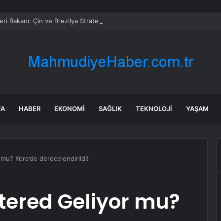
leri Bakanı: Çin ve Brezilya Stratejik İletişimi Sürdürmeli ve Koordinasyon
FA
HABER
EKONOMI
SAĞLIK
TEKNOLOJI
YAŞAM
mu? Kore’de derecelendirildi!
tered Geliyor mu?