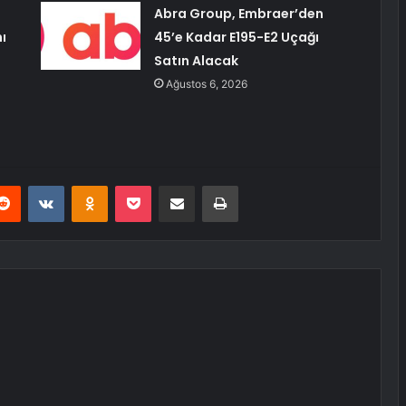
Abra Group, Embraer’den
ı
45’e Kadar E195-E2 Uçağı
Satın Alacak
Ağustos 6, 2026
erest
Reddit
VKontakte
Odnoklassniki
Pocket
E-Posta ile paylaş
Yazdır