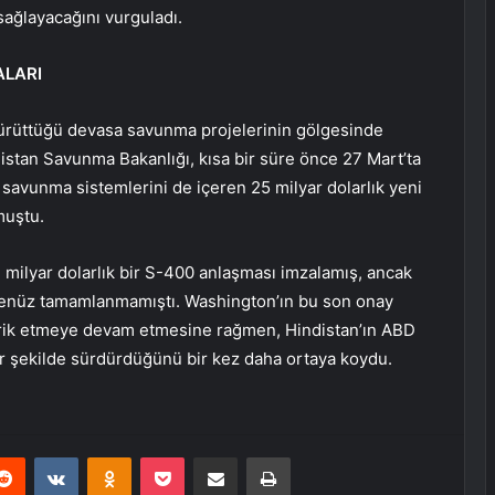
sağlayacağını vurguladı.
ALARI
yürüttüğü devasa savunma projelerinin gölgesinde
istan Savunma Bakanlığı, kısa bir süre önce 27 Mart’ta
savunma sistemlerini de içeren 25 milyar dolarlık yeni
rmuştu.
3 milyar dolarlık bir S-400 anlaşması imzalamış, ancak
 henüz tamamlanmamıştı. Washington’ın bu son onay
darik etmeye devam etmesine rağmen, Hindistan’ın ABD
 bir şekilde sürdürdüğünü bir kez daha ortaya koydu.
erest
Reddit
VKontakte
Odnoklassniki
Pocket
E-Posta ile paylaş
Yazdır