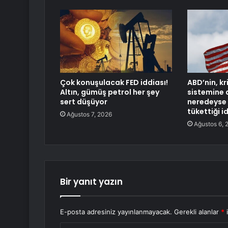
Çok konuşulacak FED iddiası!
ABD’nin, kr
Altın, gümüş petrol her şey
sistemine a
sert düşüyor
neredeyse 
tükettiği i
Ağustos 7, 2026
Ağustos 6, 
Bir yanıt yazın
E-posta adresiniz yayınlanmayacak.
Gerekli alanlar
*
i