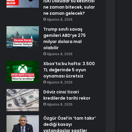
İSKİ Üsküdar su kesintisi
ne zaman bitecek, sular
ne zaman gelecek?
Ağustos 8, 2026
Trump sınıfı savaş
gemileri ABD’ye 275
milyar dolara mal
olabilir
Ağustos 8, 2026
Xbox’ta bu hafta: 3.500
TL değerinde 5 oyun
oynaması ücretsiz
Ağustos 8, 2026
Döviz cinsi ticari
kredilerde tarihi rekor
Ağustos 8, 2026
Özgür Özel’in ‘tam takır’
dediği kasayı
vatandaşlar saatler