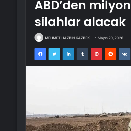
ABD’den milyonl
silahlar alacak
MEHMET HAZBİN KAZBEK
Mayıs 20, 2026
Facebook
Twitter
LinkedIn
Tumblr
Pinterest
Reddit