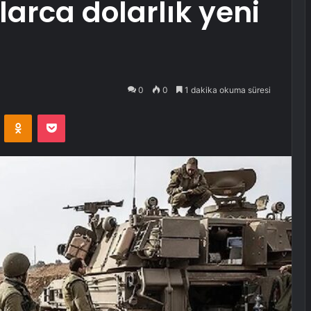
arca dolarlık yeni
0
0
1 dakika okuma süresi
VKontakte
Odnoklassniki
Pocket