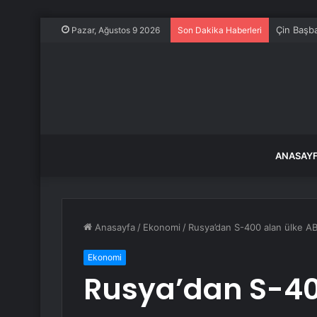
Çin Başba
Pazar, Ağustos 9 2026
Son Dakika Haberleri
ANASAY
Anasayfa
/
Ekonomi
/
Rusya’dan S-400 alan ülke ABD
Ekonomi
Rusya’dan S-40