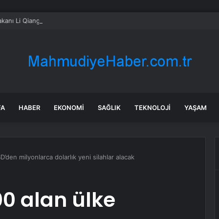
kanı Li Qiang’dan Ukrayna Başbakanı’na tebrik mesajı
FA
HABER
EKONOMI
SAĞLIK
TEKNOLOJI
YAŞAM
’den milyonlarca dolarlık yeni silahlar alacak
0 alan ülke