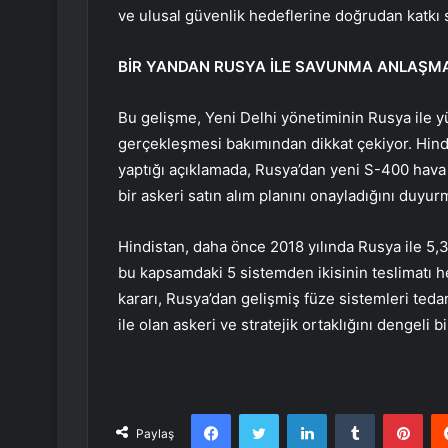
ve ulusal güvenlik hedeflerine doğrudan katkı 
BİR YANDAN RUSYA İLE SAVUNMA ANLAŞM
Bu gelişme, Yeni Delhi yönetiminin Rusya ile 
gerçekleşmesi bakımından dikkat çekiyor. Hind
yaptığı açıklamada, Rusya’dan yeni S-400 hava 
bir askeri satın alım planını onayladığını duyu
Hindistan, daha önce 2018 yılında Rusya ile 5,
bu kapsamdaki 5 sistemden ikisinin teslimatı
kararı, Rusya’dan gelişmiş füze sistemleri te
ile olan askeri ve stratejik ortaklığını dengeli
Facebook
Twitter
LinkedIn
Tumblr
Pint
Paylaş