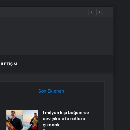
İLETIŞIM
Son Eklenen
1 milyon kişi beğenirse
dev çikolata raflara
çıkacak